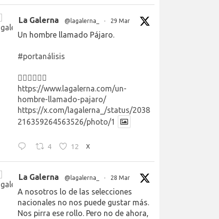
La Galerna
@lagalerna_
·
29 Mar
Un hombre llamado Pájaro.
#portanálisis
👉🏻👉🏻👉🏻
https://www.lagalerna.com/un-
hombre-llamado-pajaro/
https://x.com/lagalerna_/status/2038
216359264563526/photo/1
4
12
X
La Galerna
@lagalerna_
·
28 Mar
A nosotros lo de las selecciones
nacionales no nos puede gustar más.
Nos pirra ese rollo. Pero no de ahora,