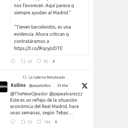
nos favorecen. Aquí parece q
siempre ayudan al Madrid."
"Tienen barcelonitis, es una
evidencia. Ahora critican q
contratáramos a
https://t.co/lRqryjUDTE
33
92
X
La Galerna Retuiteado
Kollins
@pepekollins
·
29 Mar
@TheNewOjeador
@pepealvarezzz
Este es un reflejo de la situación
económica del Real Madrid, hace
unas semanas, según Tebas…
55
186
X