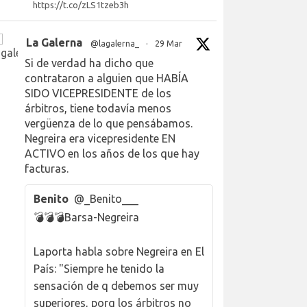
https://t.co/zLS1tzeb3h
La Galerna
@lagalerna_
·
29 Mar
Si de verdad ha dicho que
contrataron a alguien que HABÍA
SIDO VICEPRESIDENTE de los
árbitros, tiene todavía menos
vergüenza de lo que pensábamos.
Negreira era vicepresidente EN
ACTIVO en los años de los que hay
facturas.
Benito
@_Benito___
💣💣💣Barsa-Negreira
Laporta habla sobre Negreira en El
País: "Siempre he tenido la
sensación de q debemos ser muy
superiores, porq los árbitros no