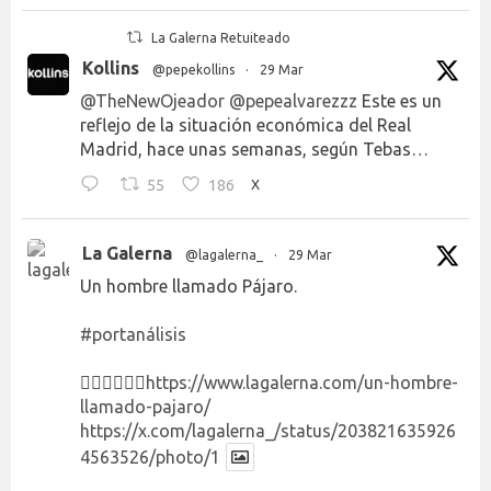
La Galerna Retuiteado
Kollins
@pepekollins
·
29 Mar
@TheNewOjeador
@pepealvarezzz
Este es un
reflejo de la situación económica del Real
Madrid, hace unas semanas, según Tebas…
55
186
X
La Galerna
@lagalerna_
·
29 Mar
Un hombre llamado Pájaro.
#portanálisis
👉🏻👉🏻👉🏻
https://www.lagalerna.com/un-hombre-
llamado-pajaro/
https://x.com/lagalerna_/status/203821635926
4563526/photo/1