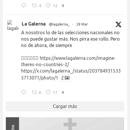
4
12
X
La Galerna
@lagalerna_
·
28 Mar
A nosotros lo de las selecciones nacionales no
nos puede gustar más. Nos pirra ese rollo. Pero
no de ahora, de siempre
👉🏻👉🏻👉🏻
https://www.lagalerna.com/imagine-
theres-no-countries-2/
https://x.com/lagalerna_/status/203784931533
5713071/photo/1
2
6
17
X
Cargar más