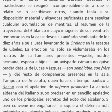
madridismo se resignó incomprensiblemente a que el
relato se lo escribiesen otros, cuando tenía a su
disposición material y altavoces suficientes para sepultar
cualquier acumulación de mentiras. El resumen de la
trayectoria del 6 blanco incluyó imágenes de sus veintitrés
temporadas en la casa: desde su aniñado semblante de los
diez años a su silueta levantando la
Orejona
en la estatua
de Cibeles. La emoción no solo se vislumbraba en los
rostros de su familiares presentes —padre, madre,
hermana, esposa e hijos—: un avispado cámara no quiso
perder detalle de Lucas Vázquez —
son semblable, son frère
—
y del resto de compañeros presentes en la sala.
Tampoco de Ancelotti, quien hace un tiempo bautizó a
Nacho
con el apelativo de
defensa pesimista
. La astucia
aldeana del italiano supo precisar en un sencillo apelativo
uno de los principales secretos del éxito del alcalaíno. Si
bien conviene no engañarse: ni siquiera el defensa más
optimista del planeta hubiese podido predecir lo que el