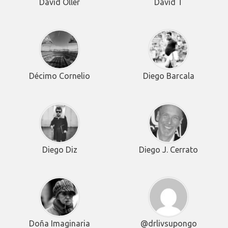
David Oller
David T
Décimo Cornelio
Diego Barcala
Diego Diz
Diego J. Cerrato
Doña Imaginaria
@drlivsupongo