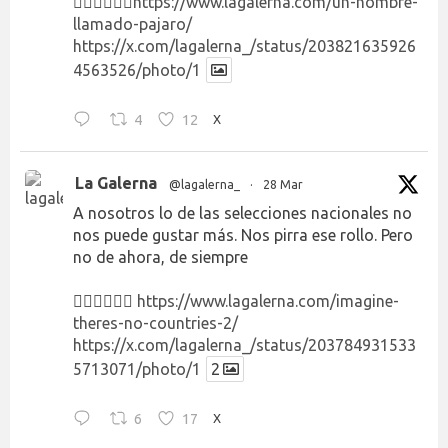
👉🏻👉🏻👉🏻
https://www.lagalerna.com/un-hombre-
llamado-pajaro/
https://x.com/lagalerna_/status/203821635926
4563526/photo/1
4
12
X
La Galerna
@lagalerna_
·
28 Mar
A nosotros lo de las selecciones nacionales no
nos puede gustar más. Nos pirra ese rollo. Pero
no de ahora, de siempre
👉🏻👉🏻👉🏻
https://www.lagalerna.com/imagine-
theres-no-countries-2/
https://x.com/lagalerna_/status/203784931533
5713071/photo/1
2
6
17
X