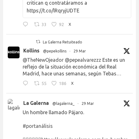
critican q contratáramos a
https://t.co/lRqryjUDTE
33
92
X
La Galerna Retuiteado
Kollins
@pepekollins
·
29 Mar
@TheNewOjeador
@pepealvarezzz
Este es un
reflejo de la situación económica del Real
Madrid, hace unas semanas, según Tebas…
55
186
X
La Galerna
@lagalerna_
·
29 Mar
Un hombre llamado Pájaro.
#portanálisis