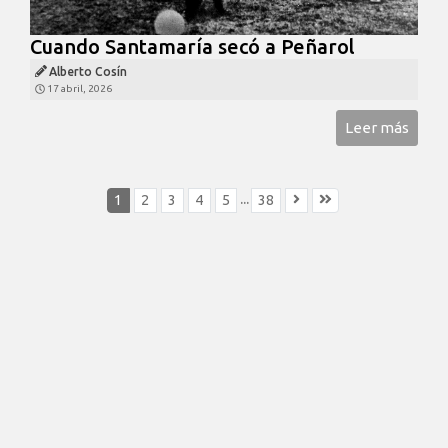
Cuando Santamaría secó a Peñarol
Alberto Cosín
17 abril, 2026
Leer más
...
1
2
3
4
5
38