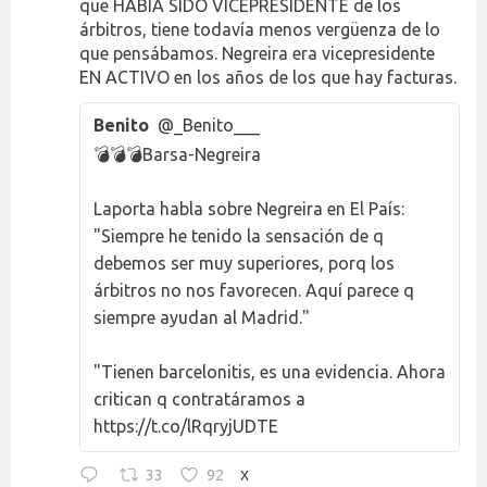
que HABÍA SIDO VICEPRESIDENTE de los
árbitros, tiene todavía menos vergüenza de lo
que pensábamos. Negreira era vicepresidente
EN ACTIVO en los años de los que hay facturas.
Benito
@_Benito___
💣💣💣Barsa-Negreira
Laporta habla sobre Negreira en El País:
"Siempre he tenido la sensación de q
debemos ser muy superiores, porq los
árbitros no nos favorecen. Aquí parece q
siempre ayudan al Madrid."
"Tienen barcelonitis, es una evidencia. Ahora
critican q contratáramos a
https://t.co/lRqryjUDTE
33
92
X