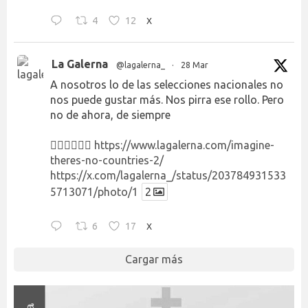
4
12
X
La Galerna
@lagalerna_
·
28 Mar
A nosotros lo de las selecciones nacionales no
nos puede gustar más. Nos pirra ese rollo. Pero
no de ahora, de siempre
👉🏻👉🏻👉🏻
https://www.lagalerna.com/imagine-
theres-no-countries-2/
https://x.com/lagalerna_/status/203784931533
5713071/photo/1
2
6
17
X
Cargar más