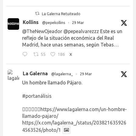
La Galerna Retuiteado
Kollins
@pepekollins
·
29 Mar
@TheNewOjeador
@pepealvarezzz
Este es un
reflejo de la situación económica del Real
Madrid, hace unas semanas, según Tebas…
55
186
X
La Galerna
@lagalerna_
·
29 Mar
Un hombre llamado Pájaro.
#portanálisis
👉🏻👉🏻👉🏻
https://www.lagalerna.com/un-hombre-
llamado-pajaro/
https://x.com/lagalerna_/status/203821635926
4563526/photo/1