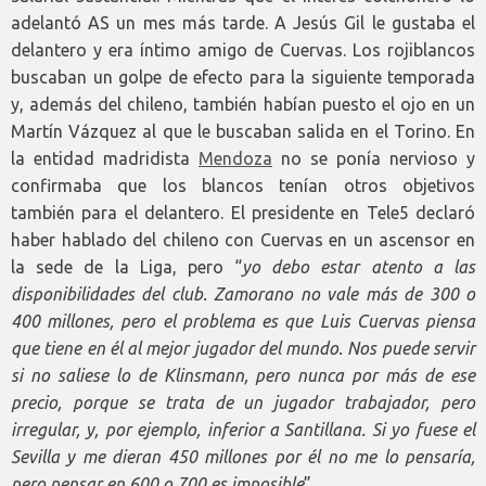
adelantó AS un mes más tarde. A Jesús Gil le gustaba el
delantero y era íntimo amigo de Cuervas. Los rojiblancos
buscaban un golpe de efecto para la siguiente temporada
y, además del chileno, también habían puesto el ojo en un
Martín Vázquez al que le buscaban salida en el Torino. En
la entidad madridista
Mendoza
no se ponía nervioso y
confirmaba que los blancos tenían otros objetivos
también para el delantero. El presidente en Tele5 declaró
haber hablado del chileno con Cuervas en un ascensor en
la sede de la Liga, pero “
yo debo estar atento a las
disponibilidades del club. Zamorano no vale más de 300 o
400 millones, pero el problema es que Luis Cuervas piensa
que tiene en él al mejor jugador del mundo. Nos puede servir
si no saliese lo de Klinsmann, pero nunca por más de ese
precio, porque se trata de un jugador trabajador, pero
irregular, y, por ejemplo, inferior a Santillana. Si yo fuese el
Sevilla y me dieran 450 millones por él no me lo pensaría,
pero pensar en 600 o 700 es imposible
”.