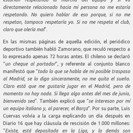
directamente relacionado hacia mi persona no me estaría
respetando. No quiero hablar de eso porque, si no me
respetan, tampoco respetaría yo. Si no me respeta el club,
claro que olería mal
”.
En las mismas páginas de aquella edición, el periódico
deportivo también habló Zamorano, que reculó respecto a
lo expresado apenas 72 horas antes. El chileno se declaró
“
un cheque al portador
”
,
y referente al conjunto blanco
manifestó que “
todo lo que se habla de mi posible traspaso
al Madrid, se lo digo sinceramente, no me quita el sueño.
Claro está que me gustaría jugar en el Madrid, pero de
momento no hay nada. Si llega algo antes del mes de junio,
bienvenido sea
”. También explicó que “
se interesan por mí
un equipo italiano y, al parecer, el Barça
”. Por su parte, Luis
Cuervas volvía a la carga explicando un día después en
Diario 16 que hay cláusula de rescisión de 1.000 millones:
“
Existe, está depositada en la Liga, y lo demás son