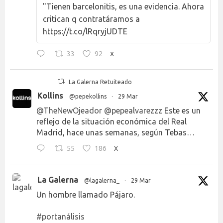
"Tienen barcelonitis, es una evidencia. Ahora
critican q contratáramos a
https://t.co/lRqryjUDTE
33
92
X
La Galerna Retuiteado
Kollins
@pepekollins
·
29 Mar
@TheNewOjeador
@pepealvarezzz
Este es un
reflejo de la situación económica del Real
Madrid, hace unas semanas, según Tebas…
55
186
X
La Galerna
@lagalerna_
·
29 Mar
Un hombre llamado Pájaro.
#portanálisis