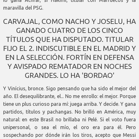
lo gana Achraf, sí Hakimi, titular con Marruecos y la
maravilla del PSG.
CARVAJAL, COMO NACHO Y JOSELU, HA
GANADO CUATRO DE LOS CINCO
TÍTULOS QUE HA DISPUTADO. TITULAR
FIJO EL 2. INDISCUTIBLE EN EL MADRID Y
EN LA SELECCIÓN. FORTÍN EN DEFENSA
Y AVISPADO REMATADOR EN NOCHES
GRANDES. LO HA 'BORDAO'
Y Vinícius, bronce. Sigo pensando que ha sido el mejor del
año. El desequilibrante, el... No me enrollo: el mejor. Porque
tiene un plus curioso para mí: juega arriba. Y decide. Y gana
partidos, títulos y pachangas. No brilló en América, muy
natural: en este Brasil no brillaba ni Pelé. Si el voto fuera
unipersonal, o sea el mío, el oro era para él. Pero
sospechando por dónde irán los tiros, acepto que Messi