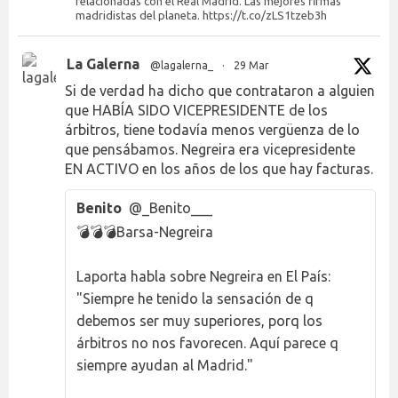
relacionadas con el Real Madrid. Las mejores firmas
madridistas del planeta. https://t.co/zLS1tzeb3h
La Galerna
@lagalerna_
·
29 Mar
Si de verdad ha dicho que contrataron a alguien
que HABÍA SIDO VICEPRESIDENTE de los
árbitros, tiene todavía menos vergüenza de lo
que pensábamos. Negreira era vicepresidente
EN ACTIVO en los años de los que hay facturas.
Benito
@_Benito___
💣💣💣Barsa-Negreira
Laporta habla sobre Negreira en El País:
"Siempre he tenido la sensación de q
debemos ser muy superiores, porq los
árbitros no nos favorecen. Aquí parece q
siempre ayudan al Madrid."