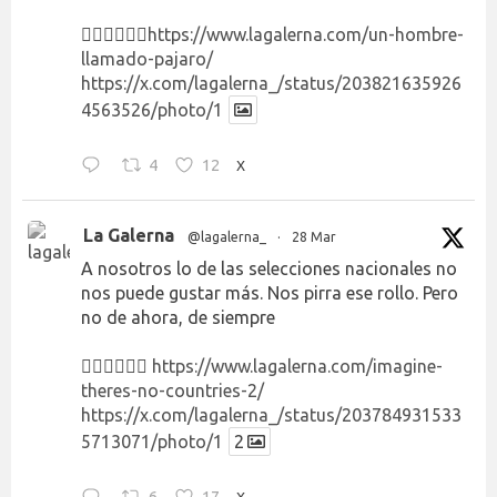
👉🏻👉🏻👉🏻
https://www.lagalerna.com/un-hombre-
llamado-pajaro/
https://x.com/lagalerna_/status/203821635926
4563526/photo/1
4
12
X
La Galerna
@lagalerna_
·
28 Mar
A nosotros lo de las selecciones nacionales no
nos puede gustar más. Nos pirra ese rollo. Pero
no de ahora, de siempre
👉🏻👉🏻👉🏻
https://www.lagalerna.com/imagine-
theres-no-countries-2/
https://x.com/lagalerna_/status/203784931533
5713071/photo/1
2
X