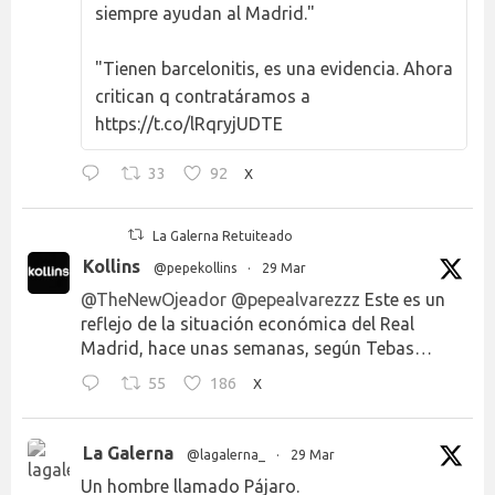
siempre ayudan al Madrid."
"Tienen barcelonitis, es una evidencia. Ahora
critican q contratáramos a
https://t.co/lRqryjUDTE
33
92
X
La Galerna Retuiteado
Kollins
@pepekollins
·
29 Mar
@TheNewOjeador
@pepealvarezzz
Este es un
reflejo de la situación económica del Real
Madrid, hace unas semanas, según Tebas…
55
186
X
La Galerna
@lagalerna_
·
29 Mar
Un hombre llamado Pájaro.