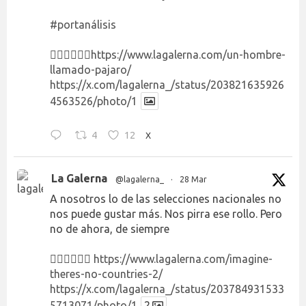
#portanálisis
👉🏻👉🏻👉🏻
https://www.lagalerna.com/un-hombre-
llamado-pajaro/
https://x.com/lagalerna_/status/203821635926
4563526/photo/1
4
12
X
La Galerna
@lagalerna_
·
28 Mar
A nosotros lo de las selecciones nacionales no
nos puede gustar más. Nos pirra ese rollo. Pero
no de ahora, de siempre
👉🏻👉🏻👉🏻
https://www.lagalerna.com/imagine-
theres-no-countries-2/
https://x.com/lagalerna_/status/203784931533
5713071/photo/1
2