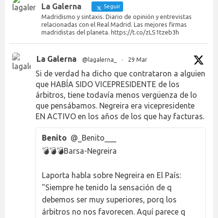
La Galerna
Seguir
Madridismo y sintaxis. Diario de opinión y entrevistas
relacionadas con el Real Madrid. Las mejores firmas
madridistas del planeta. https://t.co/zLS1tzeb3h
La Galerna
@lagalerna_
·
29 Mar
Si de verdad ha dicho que contrataron a alguien
que HABÍA SIDO VICEPRESIDENTE de los
árbitros, tiene todavía menos vergüenza de lo
que pensábamos. Negreira era vicepresidente
EN ACTIVO en los años de los que hay facturas.
Benito
@_Benito___
💣💣💣Barsa-Negreira
Laporta habla sobre Negreira en El País:
"Siempre he tenido la sensación de q
debemos ser muy superiores, porq los
árbitros no nos favorecen. Aquí parece q