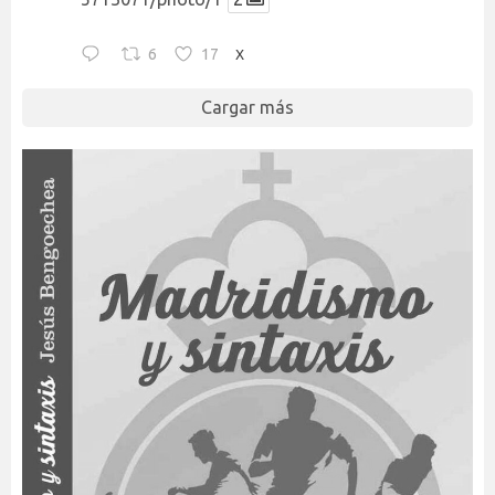
6
17
X
Cargar más