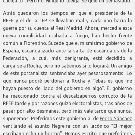
cuelga tú". Pero no. Ninguno cuelga. Se quieren demasiado.
Atrás quedaron los tiempos en que el presidente de la
RFEF y el de la LFP se llevaban mal y cada uno hacía la
guerra por su cuenta al Real Madrid. Ahora, merced a esta
nueva complicidad grabada a fuego, han hecho frente
común a Florentino. Sucede que el mismísimo gobierno de
España, escandalizado ante la sarta de escándalos de la
Federación, a cuál más denigrante, está decidido a
cargarse a Rocha, pero no sabemos si lo logrará. Un amigo
de este portanalista sentenciaba ayer pesarosamente: "Lo
que nunca podré perdonar a Rocha y Tebas es que me
hayan puesto del lado del gobierno en algo". El gobierno
ha reaccionado contra el descalzaperros corrupto de la
RFEF tarde y por razones quizá electoralistas, tras años de
pasar por alto desmanes, pero más vale tarde que nunca,
suponemos. Preferimos este gobierno al de
Pedro Sánchez
ventilando el asunto Negreira con un lacónico "El mejor
escribano echa un borrón". Hemos escrito que preferimos