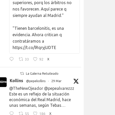
superiores, porq los árbitros no
nos favorecen. Aquí parece q
siempre ayudan al Madrid."
"Tienen barcelonitis, es una
evidencia. Ahora critican q
contratáramos a
https://t.co/lRqryjUDTE
33
92
X
La Galerna Retuiteado
Kollins
@pepekollins
·
29 Mar
@TheNewOjeador
@pepealvarezzz
Este es un reflejo de la situación
económica del Real Madrid, hace
unas semanas, según Tebas…
55
186
X