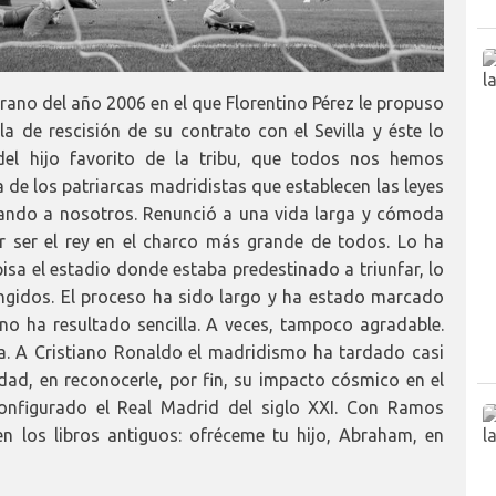
rano del año 2006 en el que Florentino Pérez le propuso
a de rescisión de su contrato con el Sevilla y éste lo
del hijo favorito de la tribu, que todos nos hemos
a de los patriarcas madridistas que establecen las leyes
ando a nosotros. Renunció a una vida larga y cómoda
ar ser el rey en el charco más grande de todos. Lo ha
sa el estadio donde estaba predestinado a triunfar, lo
ungidos. El proceso ha sido largo y ha estado marcado
 no ha resultado sencilla. A veces, tampoco agradable.
za. A Cristiano Ronaldo el madridismo ha tardado casi
ad, en reconocerle, por fin, su impacto cósmico en el
onfigurado el Real Madrid del siglo XXI. Con Ramos
n los libros antiguos: ofréceme tu hijo, Abraham, en