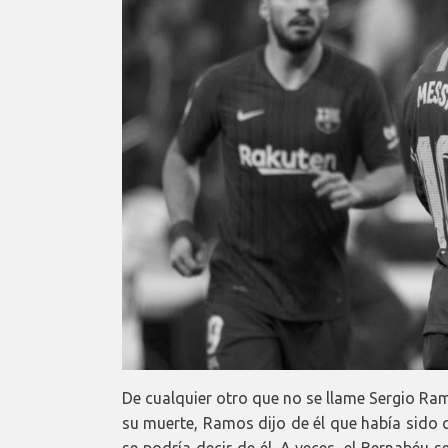
De cualquier otro que no se llame Sergio Ra
su muerte, Ramos dijo de él que había sido 