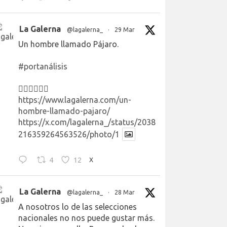
La Galerna
@lagalerna_
·
29 Mar
Un hombre llamado Pájaro.
#portanálisis
👉🏻👉🏻👉🏻
https://www.lagalerna.com/un-
hombre-llamado-pajaro/
https://x.com/lagalerna_/status/2038
216359264563526/photo/1
4
12
X
La Galerna
@lagalerna_
·
28 Mar
A nosotros lo de las selecciones
nacionales no nos puede gustar más.