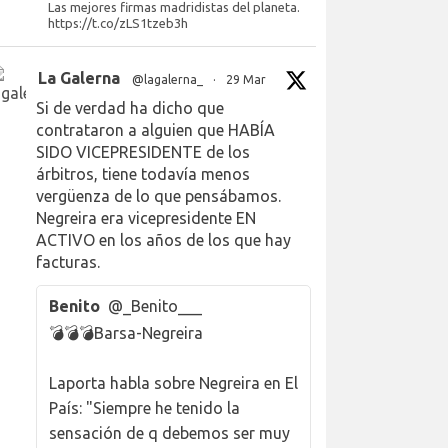
Las mejores firmas madridistas del planeta.
https://t.co/zLS1tzeb3h
La Galerna
@lagalerna_
·
29 Mar
Si de verdad ha dicho que
contrataron a alguien que HABÍA
SIDO VICEPRESIDENTE de los
árbitros, tiene todavía menos
vergüenza de lo que pensábamos.
Negreira era vicepresidente EN
ACTIVO en los años de los que hay
facturas.
Benito
@_Benito___
💣💣💣Barsa-Negreira
Laporta habla sobre Negreira en El
País: "Siempre he tenido la
sensación de q debemos ser muy