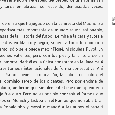
se ve reflejado en el espejo del césped de una forma tan
 y tarda en abrazar su recuerdo, demasiadas veces,
r defensa que ha jugado con la camiseta del Madrid. Su
n deportiva más importante del mundo es incuestionable,
as de la Historia del fútbol. Le mira a la cara y tutea a
 cuentos en blanco y negro, supera a todo lo conocido
rgo: sólo se le puede medir Piqué, ni siquiera Puyol, un
eones valientes, pero con los pies y la cintura de un
inmortalidad: él es la única constante en la línea de 4
tres torneos internacionales de forma consecutiva. Ahí
a. Ramos tiene la colocación, la salida del balón, el
 el dominio aéreo de los gigantes. Pero por encima de
sabido, un héroe que simplemente tiene que aprender a
aje fue duro. Pero no es posible concebir el Ramos que
años en Munich y Lisboa sin el Ramos que no sabía tirar
ra Ronaldinho y Messi o mandó a las nubes el penalti