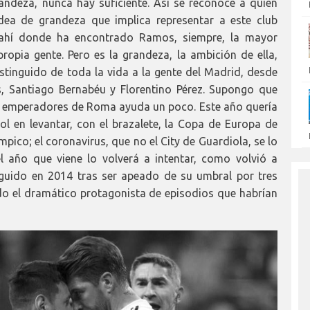
ndeza, nunca hay suficiente. Así se reconoce a quien
idea de grandeza que implica representar a este club
s ahí donde ha encontrado Ramos, siempre, la mayor
propia gente. Pero es la grandeza, la ambición de ella,
istinguido de toda la vida a la gente del Madrid, desde
, Santiago Bernabéu y Florentino Pérez. Supongo que
s emperadores de Roma ayuda un poco. Este año quería
bol en levantar, con el brazalete, la Copa de Europa de
mpico; el coronavirus, que no el City de Guardiola, se lo
el año que viene lo volverá a intentar, como volvió a
eguido en 2014 tras ser apeado de su umbral por tres
do el dramático protagonista de episodios que habrían