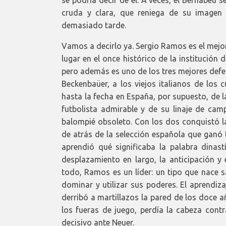
se podría decir de él. A veces, el Bernabéu 
cruda y clara, que reniega de su imagen
demasiado tarde.
Vamos a decirlo ya. Sergio Ramos es el mejo
lugar en el once histórico de la institució
pero además es uno de los tres mejores defens
Beckenbaüer, a los viejos italianos de los
hasta la fecha en España, por supuesto, de la
futbolista admirable y de su linaje de camp
balompié obsoleto. Con los dos conquistó la 
de atrás de la selección española que ganó 
aprendió qué significaba la palabra dinastí
desplazamiento en largo, la anticipación y
todo, Ramos es un líder: un tipo que nace 
dominar y utilizar sus poderes. El aprendiz
derribó a martillazos la pared de los doce 
los fueras de juego, perdía la cabeza cont
decisivo ante Neuer.