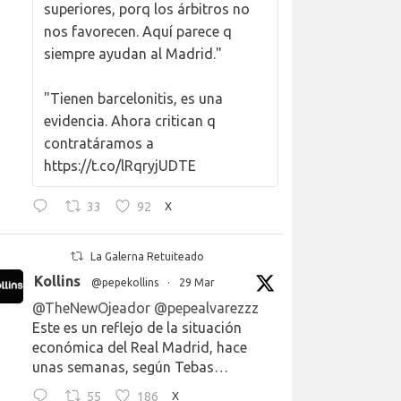
superiores, porq los árbitros no
nos favorecen. Aquí parece q
siempre ayudan al Madrid."
"Tienen barcelonitis, es una
evidencia. Ahora critican q
contratáramos a
https://t.co/lRqryjUDTE
33
92
X
La Galerna Retuiteado
Kollins
@pepekollins
·
29 Mar
@TheNewOjeador
@pepealvarezzz
Este es un reflejo de la situación
económica del Real Madrid, hace
unas semanas, según Tebas…
55
186
X