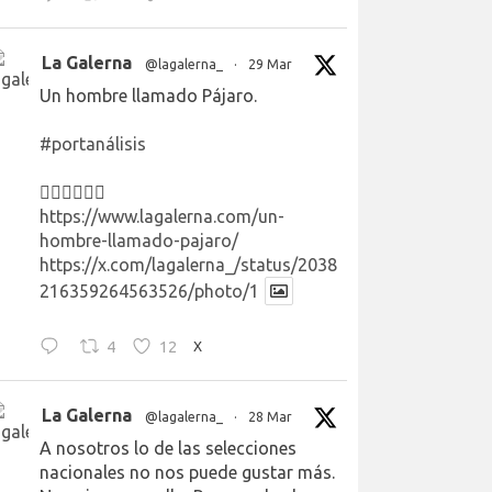
La Galerna
@lagalerna_
·
29 Mar
Un hombre llamado Pájaro.
#portanálisis
👉🏻👉🏻👉🏻
https://www.lagalerna.com/un-
hombre-llamado-pajaro/
https://x.com/lagalerna_/status/2038
216359264563526/photo/1
4
12
X
La Galerna
@lagalerna_
·
28 Mar
A nosotros lo de las selecciones
nacionales no nos puede gustar más.