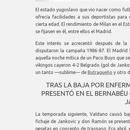
El estado yugoslavo que vio nacer como futb
ofrecía facilidades a sus deportistas para 
cierta edad. El rendimiento de Milan en el Es
se fijasen en él, entre ellos el Madrid.
Este interés se acrecentó después de la
disputaron la campaña 1986-87. El Madrid l
aquella noche mítica de un Paco Buyo que se 
vikingos cayeron 4-2 Belgrado (gol de Janko
un tanto —sublime— de
Butragueño
y otro d
TRAS LA BAJA POR ENFER
PRESENTÓ EN EL BERNABÉU
J
La temporada siguiente, Valdano causó b
fichaje de Jankovic y don Ramón se present
pesetas en concepto de traspaso. Era abril,