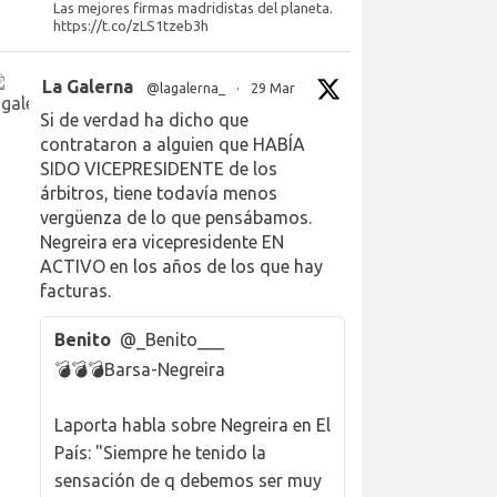
Las mejores firmas madridistas del planeta.
https://t.co/zLS1tzeb3h
La Galerna
@lagalerna_
·
29 Mar
Si de verdad ha dicho que
contrataron a alguien que HABÍA
SIDO VICEPRESIDENTE de los
árbitros, tiene todavía menos
vergüenza de lo que pensábamos.
Negreira era vicepresidente EN
ACTIVO en los años de los que hay
facturas.
Benito
@_Benito___
💣💣💣Barsa-Negreira
Laporta habla sobre Negreira en El
País: "Siempre he tenido la
sensación de q debemos ser muy