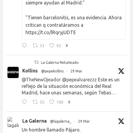
siempre ayudan al Madrid."
"Tienen barcelonitis, es una evidencia. Ahora
critican q contratáramos a
https://t.co/lRqryjUDTE
33
92
X
La Galerna Retuiteado
Kollins
@pepekollins
·
29 Mar
@TheNewOjeador
@pepealvarezzz
Este es un
reflejo de la situación económica del Real
Madrid, hace unas semanas, según Tebas…
55
186
X
La Galerna
@lagalerna_
·
29 Mar
Un hombre llamado Pájaro.