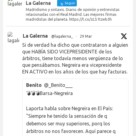
La Galerna
Seguir
Madridismo y sintaxis. Diario de opinión y entrevistas
relacionadas con el Real Madrid. Las mejores firmas
madridistas del planeta. https://t.co/zLS1tzeb3h
La Galerna
@lagalerna_
·
29 Mar
Si de verdad ha dicho que contrataron a alguien
que HABÍA SIDO VICEPRESIDENTE de los
árbitros, tiene todavía menos vergüenza de lo
que pensábamos. Negreira era vicepresidente
EN ACTIVO en los años de los que hay facturas.
Benito
@_Benito___
💣💣💣Barsa-Negreira
Laporta habla sobre Negreira en El País:
"Siempre he tenido la sensación de q
debemos ser muy superiores, porq los
árbitros no nos favorecen. Aquí parece q