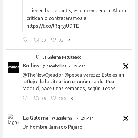
"Tienen barcelonitis, es una evidencia. Ahora
critican q contratáramos a
https://t.co/lRqryjUDTE
33
92
X
La Galerna Retuiteado
Kollins
@pepekollins
·
29 Mar
@TheNewOjeador
@pepealvarezzz
Este es un
reflejo de la situación económica del Real
Madrid, hace unas semanas, según Tebas…
55
186
X
La Galerna
@lagalerna_
·
29 Mar
Un hombre llamado Pájaro.