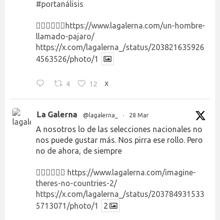
#portanálisis
👉🏻👉🏻👉🏻
https://www.lagalerna.com/un-hombre-
llamado-pajaro/
https://x.com/lagalerna_/status/203821635926
4563526/photo/1
4
12
X
La Galerna
@lagalerna_
·
28 Mar
A nosotros lo de las selecciones nacionales no
nos puede gustar más. Nos pirra ese rollo. Pero
no de ahora, de siempre
👉🏻👉🏻👉🏻
https://www.lagalerna.com/imagine-
theres-no-countries-2/
https://x.com/lagalerna_/status/203784931533
5713071/photo/1
2