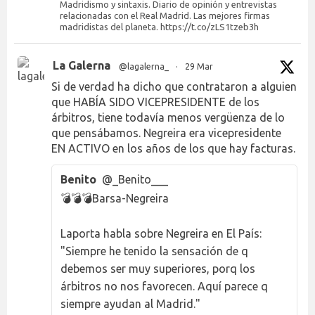
Madridismo y sintaxis. Diario de opinión y entrevistas
relacionadas con el Real Madrid. Las mejores firmas
madridistas del planeta. https://t.co/zLS1tzeb3h
La Galerna
@lagalerna_
·
29 Mar
Si de verdad ha dicho que contrataron a alguien
que HABÍA SIDO VICEPRESIDENTE de los
árbitros, tiene todavía menos vergüenza de lo
que pensábamos. Negreira era vicepresidente
EN ACTIVO en los años de los que hay facturas.
Benito
@_Benito___
💣💣💣Barsa-Negreira
Laporta habla sobre Negreira en El País:
"Siempre he tenido la sensación de q
debemos ser muy superiores, porq los
árbitros no nos favorecen. Aquí parece q
siempre ayudan al Madrid."