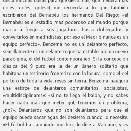
decía muchas cosas para que diera más, que metiera más
goles, goles, goles») me recuerda a lo que también
escribieron del
Bernabéu
los hermanos Del Riego: «el
Bernabéu es el estadio más poderoso del mundo porque
marca a fuego a sus jugadores hasta doblegarlos y
convertirlos en madridistas, por eso el Madrid nunca es un
equipo perfecto». Benzema no es un delantero perfecto,
sencillamente es un delantero que ha establecido un nuevo
paradigma, el del fútbol contemporáneo. Si la concepción
clásica del 9 puro era la de un llanero solitario que
habitaba un territorio fronterizo con la locura, como el del
portero de toda la vida, reyes sin tierra, Benzema inaugura
una estirpe de delanteros comunitarios, socialistas,
«multidisciplinares»: «si no te llega el balón, y no sabes
hacer nada más que meter gol, tenemos un problema,
¿no?». Delanteros que no son delanteros para que el
equipo pueda sacar agua del desierto cuando lo necesite.
«El fútbol ha cambiado mucho», le dice a Valdano, y es