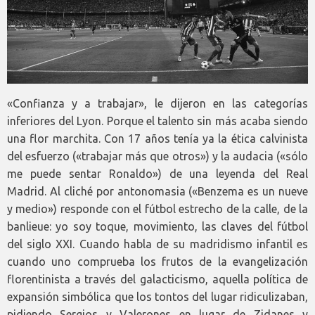
«Confianza y a trabajar», le dijeron en las categorías
inferiores del Lyon. Porque el talento sin más acaba siendo
una flor marchita. Con 17 años tenía ya la ética calvinista
del esfuerzo («trabajar más que otros») y la audacia («sólo
me puede sentar Ronaldo») de una leyenda del Real
Madrid. Al cliché por antonomasia («Benzema es un nueve
y medio») responde con el fútbol estrecho de la calle, de la
banlieue: yo soy toque, movimiento, las claves del fútbol
del siglo XXI. Cuando habla de su madridismo infantil es
cuando uno comprueba los frutos de la evangelización
florentinista a través del galacticismo, aquella política de
expansión simbólica que los tontos del lugar ridiculizaban,
pidiendo Sergios y Valerones en lugar de Zidanes y