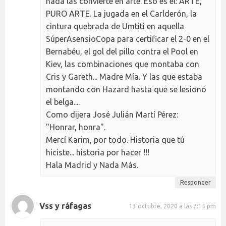
nada las convierte en arte. Eso es él: ARTE,
PURO ARTE. La jugada en el Carlderón, la
cintura quebrada de Umtiti en aquella
SúperAsensioCopa para certificar el 2-0 en el
Bernabéu, el gol del pillo contra el Pool en
Kiev, las combinaciones que montaba con
Cris y Gareth... Madre Mía. Y las que estaba
montando con Hazard hasta que se lesionó
el belga....
Como dijera José Julián Martí Pérez:
"Honrar, honra".
Mercí Karim, por todo. Historia que tú
hiciste... historia por hacer !!!
Hala Madrid y Nada Más.
Responder
Vss y ráfagas
13 octubre, 2020 a las 7:15 pm