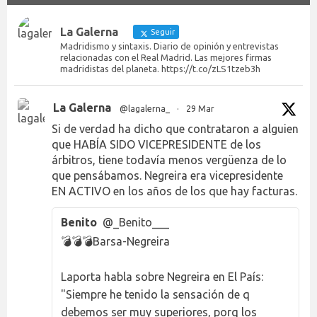
La Galerna
Seguir
Madridismo y sintaxis. Diario de opinión y entrevistas
relacionadas con el Real Madrid. Las mejores firmas
madridistas del planeta. https://t.co/zLS1tzeb3h
La Galerna
@lagalerna_
·
29 Mar
Si de verdad ha dicho que contrataron a alguien
que HABÍA SIDO VICEPRESIDENTE de los
árbitros, tiene todavía menos vergüenza de lo
que pensábamos. Negreira era vicepresidente
EN ACTIVO en los años de los que hay facturas.
Benito
@_Benito___
💣💣💣Barsa-Negreira
Laporta habla sobre Negreira en El País:
"Siempre he tenido la sensación de q
debemos ser muy superiores, porq los