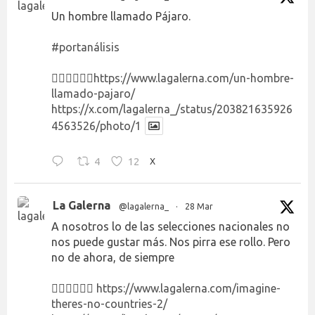
Un hombre llamado Pájaro.
#portanálisis
👉🏻👉🏻👉🏻
https://www.lagalerna.com/un-hombre-
llamado-pajaro/
https://x.com/lagalerna_/status/203821635926
4563526/photo/1
4
12
X
La Galerna
@lagalerna_
·
28 Mar
A nosotros lo de las selecciones nacionales no
nos puede gustar más. Nos pirra ese rollo. Pero
no de ahora, de siempre
👉🏻👉🏻👉🏻
https://www.lagalerna.com/imagine-
theres-no-countries-2/