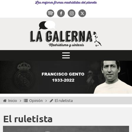
Las mejores firmas madridistas del planeta
Inicio
Opinión
El ruletista
El ruletista