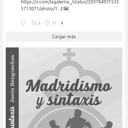
https://x.com/lagalerna_/status/203784931533
5713071/photo/1
2
6
17
X
Cargar más