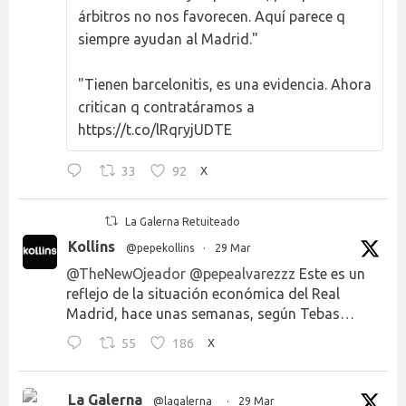
árbitros no nos favorecen. Aquí parece q
siempre ayudan al Madrid."
"Tienen barcelonitis, es una evidencia. Ahora
critican q contratáramos a
https://t.co/lRqryjUDTE
33
92
X
La Galerna Retuiteado
Kollins
@pepekollins
·
29 Mar
@TheNewOjeador
@pepealvarezzz
Este es un
reflejo de la situación económica del Real
Madrid, hace unas semanas, según Tebas…
55
186
X
La Galerna
@lagalerna_
·
29 Mar