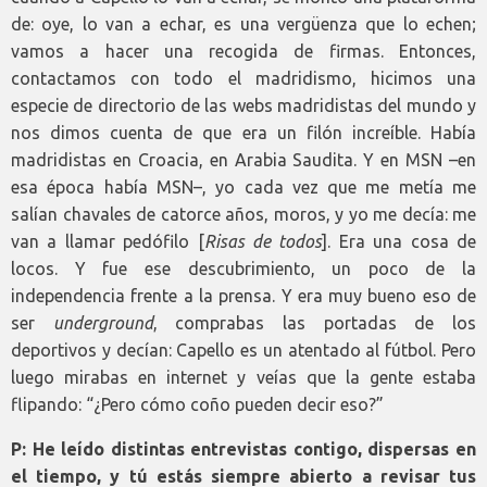
de: oye, lo van a echar, es una vergüenza que lo echen;
vamos a hacer una recogida de firmas. Entonces,
contactamos con todo el madridismo, hicimos una
especie de directorio de las webs madridistas del mundo y
nos dimos cuenta de que era un filón increíble. Había
madridistas en Croacia, en Arabia Saudita. Y en MSN –en
esa época había MSN–, yo cada vez que me metía me
salían chavales de catorce años, moros, y yo me decía: me
van a llamar pedófilo [
Risas de todos
]. Era una cosa de
locos. Y fue ese descubrimiento, un poco de la
independencia frente a la prensa. Y era muy bueno eso de
ser
underground
, comprabas las portadas de los
deportivos y decían: Capello es un atentado al fútbol. Pero
luego mirabas en internet y veías que la gente estaba
flipando: “¿Pero cómo coño pueden decir eso?”
P: He leído distintas entrevistas contigo, dispersas en
el tiempo, y tú estás siempre abierto a revisar tus