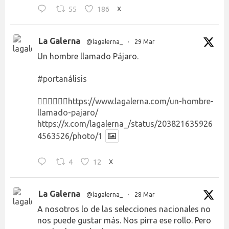
55
186
X
La Galerna
@lagalerna_
·
29 Mar
Un hombre llamado Pájaro.
#portanálisis
👉🏻👉🏻👉🏻
https://www.lagalerna.com/un-hombre-
llamado-pajaro/
https://x.com/lagalerna_/status/203821635926
4563526/photo/1
4
12
X
La Galerna
@lagalerna_
·
28 Mar
A nosotros lo de las selecciones nacionales no
nos puede gustar más. Nos pirra ese rollo. Pero