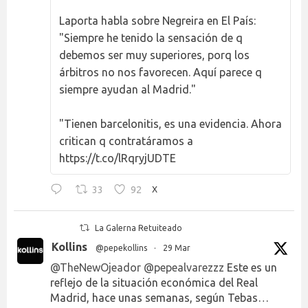
Laporta habla sobre Negreira en El País:
"Siempre he tenido la sensación de q
debemos ser muy superiores, porq los
árbitros no nos favorecen. Aquí parece q
siempre ayudan al Madrid."
"Tienen barcelonitis, es una evidencia. Ahora
critican q contratáramos a
https://t.co/lRqryjUDTE
33
92
X
La Galerna Retuiteado
Kollins
@pepekollins
·
29 Mar
@TheNewOjeador
@pepealvarezzz
Este es un
reflejo de la situación económica del Real
Madrid, hace unas semanas, según Tebas…