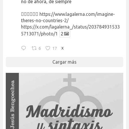
no de ahora, de siempre
👉🏻👉🏻👉🏻
https://www.lagalerna.com/imagine-
theres-no-countries-2/
https://x.com/lagalerna_/status/203784931533
5713071/photo/1
2
6
17
X
Cargar más