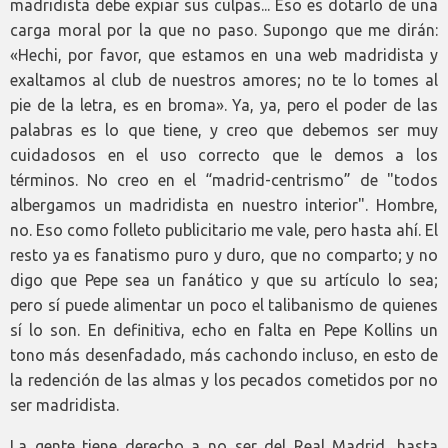
madridista debe expiar sus culpas... Eso es dotarlo de una
carga moral por la que no paso. Supongo que me dirán:
«Hechi, por favor, que estamos en una web madridista y
exaltamos al club de nuestros amores; no te lo tomes al
pie de la letra, es en broma». Ya, ya, pero el poder de las
palabras es lo que tiene, y creo que debemos ser muy
cuidadosos en el uso correcto que le demos a los
términos. No creo en el “madrid-centrismo” de "todos
albergamos un madridista en nuestro interior". Hombre,
no. Eso como folleto publicitario me vale, pero hasta ahí. El
resto ya es fanatismo puro y duro, que no comparto; y no
digo que Pepe sea un fanático y que su artículo lo sea;
pero sí puede alimentar un poco el talibanismo de quienes
sí lo son. En definitiva, echo en falta en Pepe Kollins un
tono más desenfadado, más cachondo incluso, en esto de
la redención de las almas y los pecados cometidos por no
ser madridista.
La gente tiene derecho a no ser del Real Madrid, hasta