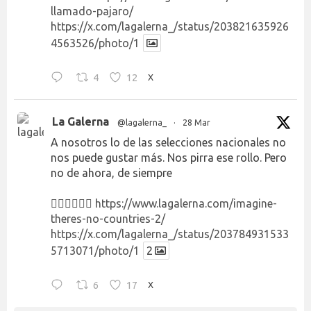
llamado-pajaro/
https://x.com/lagalerna_/status/203821635926
4563526/photo/1
4
12
X
La Galerna
@lagalerna_
·
28 Mar
A nosotros lo de las selecciones nacionales no
nos puede gustar más. Nos pirra ese rollo. Pero
no de ahora, de siempre
👉🏻👉🏻👉🏻
https://www.lagalerna.com/imagine-
theres-no-countries-2/
https://x.com/lagalerna_/status/203784931533
5713071/photo/1
2
6
17
X