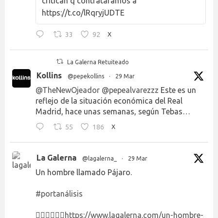
critican q contratáramos a
https://t.co/lRqryjUDTE
33
92
X
La Galerna Retuiteado
Kollins
@pepekollins
·
29 Mar
@TheNewOjeador
@pepealvarezzz
Este es un
reflejo de la situación económica del Real
Madrid, hace unas semanas, según Tebas…
55
186
X
La Galerna
@lagalerna_
·
29 Mar
Un hombre llamado Pájaro.
#portanálisis
👉🏻👉🏻👉🏻
https://www.lagalerna.com/un-hombre-