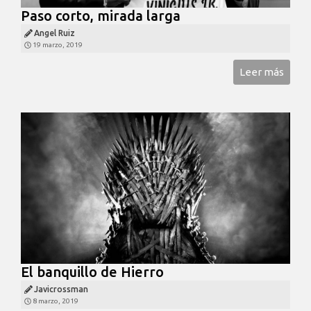
Paso corto, mirada larga
Angel Ruiz
19 marzo, 2019
Leer más
El banquillo de Hierro
Javicrossman
8 marzo, 2019