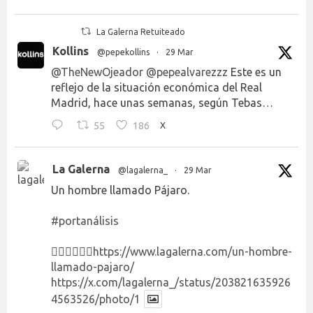
La Galerna Retuiteado
Kollins
@pepekollins
·
29 Mar
@TheNewOjeador
@pepealvarezzz
Este es un
reflejo de la situación económica del Real
Madrid, hace unas semanas, según Tebas…
55
186
X
La Galerna
@lagalerna_
·
29 Mar
Un hombre llamado Pájaro.
#portanálisis
👉🏻👉🏻👉🏻
https://www.lagalerna.com/un-hombre-
llamado-pajaro/
https://x.com/lagalerna_/status/203821635926
4563526/photo/1