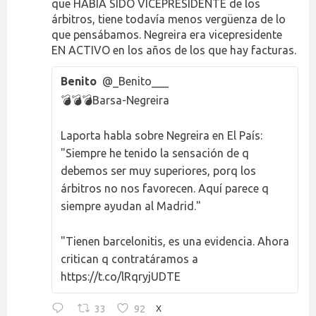
que HABÍA SIDO VICEPRESIDENTE de los
árbitros, tiene todavía menos vergüenza de lo
que pensábamos. Negreira era vicepresidente
EN ACTIVO en los años de los que hay facturas.
Benito
@_Benito___
💣💣💣Barsa-Negreira
Laporta habla sobre Negreira en El País:
"Siempre he tenido la sensación de q
debemos ser muy superiores, porq los
árbitros no nos favorecen. Aquí parece q
siempre ayudan al Madrid."
"Tienen barcelonitis, es una evidencia. Ahora
critican q contratáramos a
https://t.co/lRqryjUDTE
33
92
X