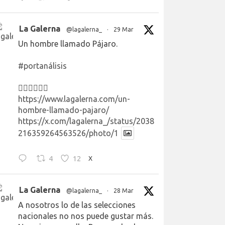
La Galerna
@lagalerna_
·
29 Mar
Un hombre llamado Pájaro.
#portanálisis
👉🏻👉🏻👉🏻
https://www.lagalerna.com/un-
hombre-llamado-pajaro/
https://x.com/lagalerna_/status/2038
216359264563526/photo/1
4
12
X
La Galerna
@lagalerna_
·
28 Mar
A nosotros lo de las selecciones
nacionales no nos puede gustar más.