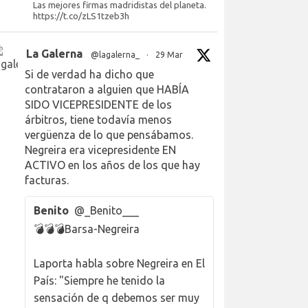
Las mejores firmas madridistas del planeta.
https://t.co/zLS1tzeb3h
La Galerna
@lagalerna_
·
29 Mar
Si de verdad ha dicho que
contrataron a alguien que HABÍA
SIDO VICEPRESIDENTE de los
árbitros, tiene todavía menos
vergüenza de lo que pensábamos.
Negreira era vicepresidente EN
ACTIVO en los años de los que hay
facturas.
Benito
@_Benito___
💣💣💣Barsa-Negreira
Laporta habla sobre Negreira en El
País: "Siempre he tenido la
sensación de q debemos ser muy