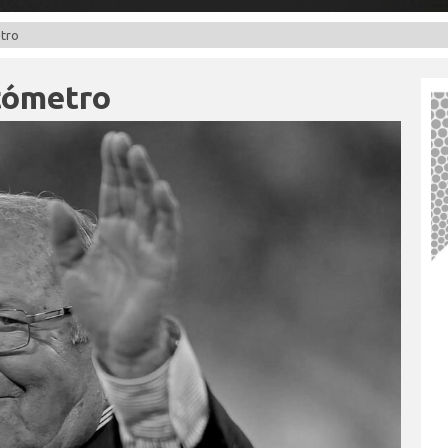
etro
tómetro