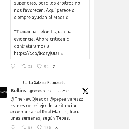
superiores, porq los árbitros no
nos favorecen. Aquí parece q
siempre ayudan al Madrid."
"Tienen barcelonitis, es una
evidencia. Ahora critican q
contratáramos a
https://t.co/lRqryjUDTE
33
92
X
La Galerna Retuiteado
Kollins
@pepekollins
·
29 Mar
@TheNewOjeador
@pepealvarezzz
Este es un reflejo de la situación
económica del Real Madrid, hace
unas semanas, según Tebas…
55
186
X