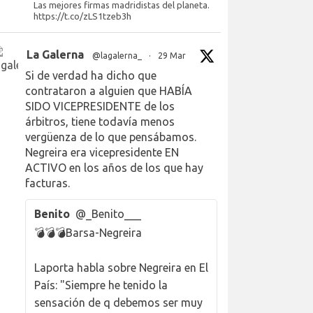
Las mejores firmas madridistas del planeta.
https://t.co/zLS1tzeb3h
La Galerna
@lagalerna_
·
29 Mar
Si de verdad ha dicho que
contrataron a alguien que HABÍA
SIDO VICEPRESIDENTE de los
árbitros, tiene todavía menos
vergüenza de lo que pensábamos.
Negreira era vicepresidente EN
ACTIVO en los años de los que hay
facturas.
Benito
@_Benito___
💣💣💣Barsa-Negreira
Laporta habla sobre Negreira en El
País: "Siempre he tenido la
sensación de q debemos ser muy