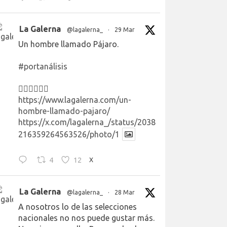
La Galerna
@lagalerna_
·
29 Mar
Un hombre llamado Pájaro.
#portanálisis
👉🏻👉🏻👉🏻
https://www.lagalerna.com/un-
hombre-llamado-pajaro/
https://x.com/lagalerna_/status/2038
216359264563526/photo/1
4
12
X
La Galerna
@lagalerna_
·
28 Mar
A nosotros lo de las selecciones
nacionales no nos puede gustar más.