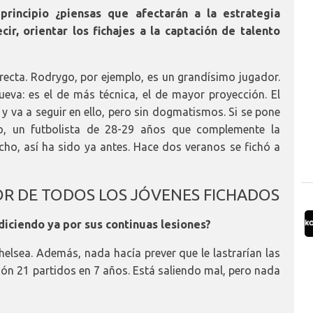
rincipio ¿piensas que afectarán a la estrategia
cir, orientar los fichajes a la captación de talento
rrecta. Rodrygo, por ejemplo, es un grandísimo jugador.
va: es el de más técnica, el de mayor proyección. El
y va a seguir en ello, pero sin dogmatismos. Si se pone
o, un futbolista de 28-29 años que complemente la
echo, así ha sido ya antes. Hace dos veranos se fichó a
R DE TODOS LOS JÓVENES FICHADOS
diciendo ya por sus continuas lesiones?
lsea. Además, nada hacía prever que le lastrarían las
esión 21 partidos en 7 años. Está saliendo mal, pero nada