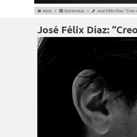
Inicio
Entrevistas
José Félix Díaz: “Cre
José Félix Díaz: “Cre