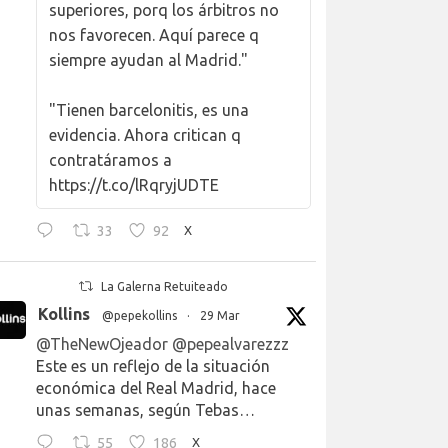
superiores, porq los árbitros no
nos favorecen. Aquí parece q
siempre ayudan al Madrid."
"Tienen barcelonitis, es una
evidencia. Ahora critican q
contratáramos a
https://t.co/lRqryjUDTE
33
92
X
La Galerna Retuiteado
Kollins
@pepekollins
·
29 Mar
@TheNewOjeador
@pepealvarezzz
Este es un reflejo de la situación
económica del Real Madrid, hace
unas semanas, según Tebas…
55
186
X