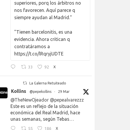
superiores, porq los árbitros no
nos favorecen. Aquí parece q
siempre ayudan al Madrid."
"Tienen barcelonitis, es una
evidencia. Ahora critican q
contratáramos a
https://t.co/lRqryjUDTE
33
92
X
La Galerna Retuiteado
Kollins
@pepekollins
·
29 Mar
@TheNewOjeador
@pepealvarezzz
Este es un reflejo de la situación
económica del Real Madrid, hace
unas semanas, según Tebas…
55
186
X