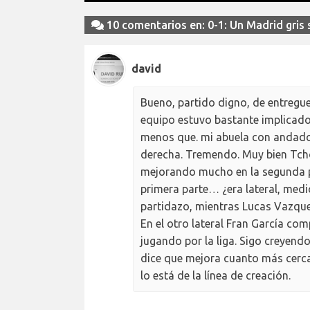
10 comentarios en: 0-1: Un Madrid gris 
david
Bueno, partido digno, de entregu
equipo estuvo bastante implicad
menos que. mi abuela con andador.
derecha. Tremendo. Muy bien Tch
mejorando mucho en la segunda pa
primera parte… ¿era lateral, med
partidazo, mientras Lucas Vazquez
En el otro lateral Fran García com
jugando por la liga. Sigo creyend
dice que mejora cuanto más cerca
lo está de la línea de creación.