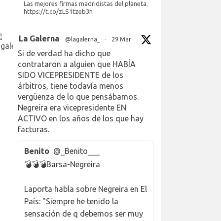
Las mejores firmas madridistas del planeta.
https://t.co/zLS1tzeb3h
La Galerna
@lagalerna_
·
29 Mar
Si de verdad ha dicho que
contrataron a alguien que HABÍA
SIDO VICEPRESIDENTE de los
árbitros, tiene todavía menos
vergüenza de lo que pensábamos.
Negreira era vicepresidente EN
ACTIVO en los años de los que hay
facturas.
Benito
@_Benito___
💣💣💣Barsa-Negreira
Laporta habla sobre Negreira en El
País: "Siempre he tenido la
sensación de q debemos ser muy