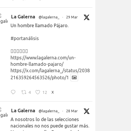
La Galerna
@lagalerna_
·
29 Mar
Un hombre llamado Pájaro.
#portanálisis
👉🏻👉🏻👉🏻
https://www.lagalerna.com/un-
hombre-llamado-pajaro/
https://x.com/lagalerna_/status/2038
216359264563526/photo/1
4
12
X
La Galerna
@lagalerna_
·
28 Mar
A nosotros lo de las selecciones
nacionales no nos puede gustar más.