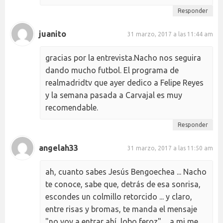
Responder
juanito
31 marzo, 2017 a las 11:44 am
gracias por la entrevista.Nacho nos seguira
dando mucho futbol. El programa de
realmadridtv que ayer dedico a Felipe Reyes
y la semana pasada a Carvajal es muy
recomendable.
Responder
angelah33
31 marzo, 2017 a las 11:50 am
ah, cuanto sabes Jesús Bengoechea ... Nacho
te conoce, sabe que, detrás de esa sonrisa,
escondes un colmillo retorcido ... y claro,
entre risas y bromas, te manda el mensaje
"no voy a entrar ahí, lobo feroz" ... a mi me