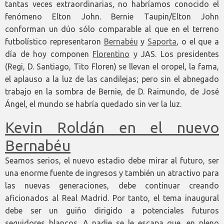
tantas veces extraordinarias, no habríamos conocido el
fenómeno Elton John. Bernie Taupin/Elton John
conforman un dúo sólo comparable al que en el terreno
futbolístico representaron
Bernabéu
y
Saporta
, o el que a
día de hoy componen
Florentino
y JAS. Los presidentes
(Regi, D. Santiago, Tito Floren) se llevan el oropel, la fama,
el aplauso a la luz de las candilejas; pero sin el abnegado
trabajo en la sombra de Bernie, de D. Raimundo, de José
Ángel, el mundo se habría quedado sin ver la luz.
Kevin Roldán en el nuevo
Bernabéu
Seamos serios, el nuevo estadio debe mirar al futuro, ser
una enorme fuente de ingresos y también un atractivo para
las nuevas generaciones, debe continuar creando
aficionados al Real Madrid. Por tanto, el tema inaugural
debe ser un guiño dirigido a potenciales futuros
seguidores blancos. A nadie se le escapa que, en pleno