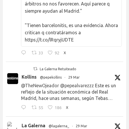
árbitros no nos favorecen. Aquí parece q
siempre ayudan al Madrid."
"Tienen barcelonitis, es una evidencia. Ahora
critican q contratáramos a
https://t.co/lRqryjUDTE
33
92
X
La Galerna Retuiteado
Kollins
@pepekollins
·
29 Mar
@TheNewOjeador
@pepealvarezzz
Este es un
reflejo de la situación económica del Real
Madrid, hace unas semanas, según Tebas…
55
186
X
La Galerna
@lagalerna_
·
29 Mar