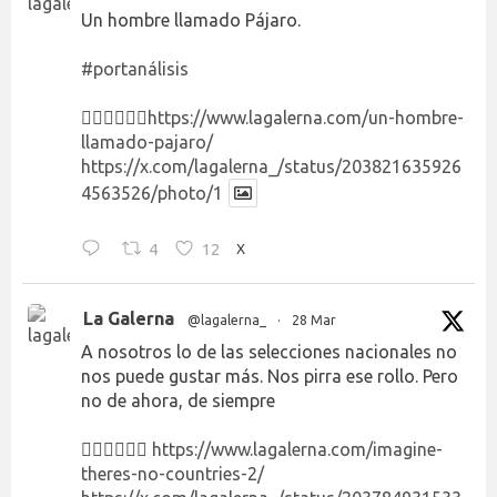
Un hombre llamado Pájaro.
#portanálisis
👉🏻👉🏻👉🏻
https://www.lagalerna.com/un-hombre-
llamado-pajaro/
https://x.com/lagalerna_/status/203821635926
4563526/photo/1
4
12
X
La Galerna
@lagalerna_
·
28 Mar
A nosotros lo de las selecciones nacionales no
nos puede gustar más. Nos pirra ese rollo. Pero
no de ahora, de siempre
👉🏻👉🏻👉🏻
https://www.lagalerna.com/imagine-
theres-no-countries-2/