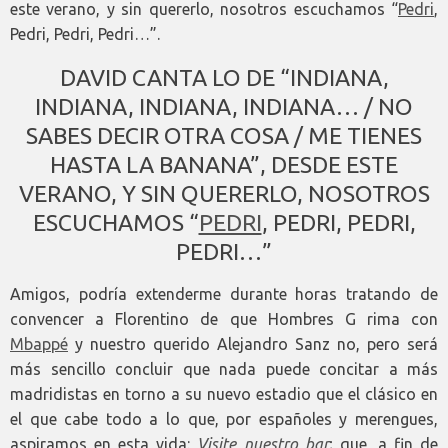
este verano, y sin quererlo, nosotros escuchamos “
Pedri
,
Pedri, Pedri, Pedri…”.
DAVID CANTA LO DE “INDIANA,
INDIANA, INDIANA, INDIANA… / NO
SABES DECIR OTRA COSA / ME TIENES
HASTA LA BANANA”, DESDE ESTE
VERANO, Y SIN QUERERLO, NOSOTROS
ESCUCHAMOS “
PEDRI
, PEDRI, PEDRI,
PEDRI…”
Amigos, podría extenderme durante horas tratando de
convencer a Florentino de que Hombres G rima con
Mbappé
y nuestro querido Alejandro Sanz no, pero será
más sencillo concluir que nada puede concitar a más
madridistas en torno a su nuevo estadio que el clásico en
el que cabe todo a lo que, por españoles y merengues,
aspiramos en esta vida:
Visite nuestro bar
; que, a fin de