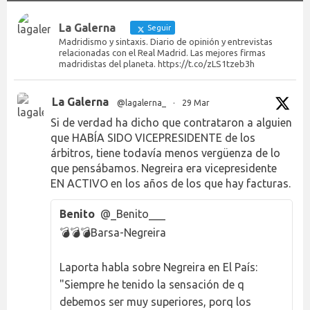
La Galerna
Seguir
Madridismo y sintaxis. Diario de opinión y entrevistas
relacionadas con el Real Madrid. Las mejores firmas
madridistas del planeta. https://t.co/zLS1tzeb3h
La Galerna
@lagalerna_
·
29 Mar
Si de verdad ha dicho que contrataron a alguien
que HABÍA SIDO VICEPRESIDENTE de los
árbitros, tiene todavía menos vergüenza de lo
que pensábamos. Negreira era vicepresidente
EN ACTIVO en los años de los que hay facturas.
Benito
@_Benito___
💣💣💣Barsa-Negreira
Laporta habla sobre Negreira en El País:
"Siempre he tenido la sensación de q
debemos ser muy superiores, porq los