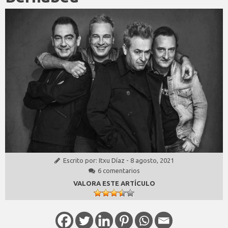
Escrito por:
Itxu Díaz
-
8 agosto, 2021
6 comentarios
VALORA ESTE ARTÍCULO