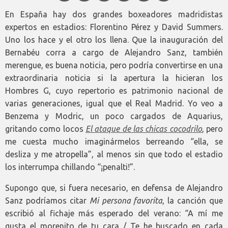
En España hay dos grandes boxeadores madridistas
expertos en estadios: Florentino Pérez y David Summers.
Uno los hace y el otro los llena. Que la inauguración del
Bernabéu corra a cargo de Alejandro Sanz, también
merengue, es buena noticia, pero podría convertirse en una
extraordinaria noticia si la apertura la hicieran los
Hombres G, cuyo repertorio es patrimonio nacional de
varias generaciones, igual que el Real Madrid. Yo veo a
Benzema y Modric, un poco cargados de Aquarius,
gritando como locos
El ataque de las chicas cocodrilo
, pero
me cuesta mucho imaginármelos berreando “ella, se
desliza y me atropella”, al menos sin que todo el estadio
los interrumpa chillando “¡penalti!”.
Supongo que, si fuera necesario, en defensa de Alejandro
Sanz podríamos citar
Mi persona favorita
, la canción que
escribió al fichaje más esperado del verano: “A mí me
gusta el morenito de tu cara / Te he buscado en cada