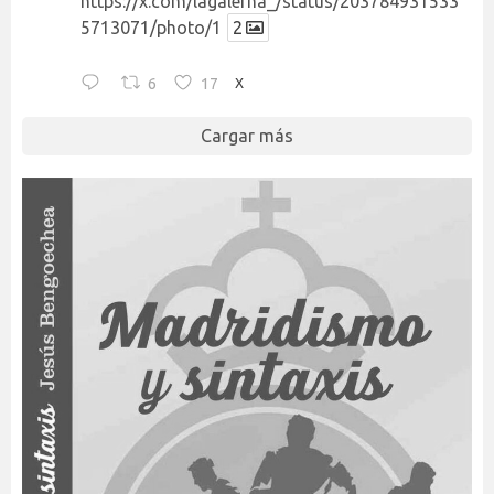
https://x.com/lagalerna_/status/203784931533
5713071/photo/1
2
6
17
X
Cargar más