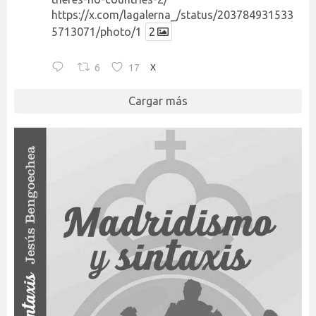
https://x.com/lagalerna_/status/203784931533
5713071/photo/1
2
6
17
X
Cargar más