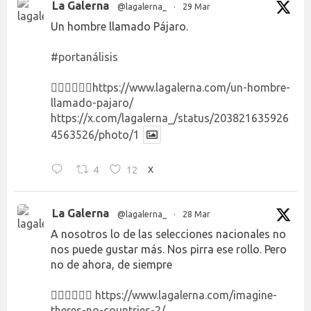
La Galerna
@lagalerna_
·
29 Mar
Un hombre llamado Pájaro.
#portanálisis
👉🏻👉🏻👉🏻
https://www.lagalerna.com/un-hombre-
llamado-pajaro/
https://x.com/lagalerna_/status/203821635926
4563526/photo/1
4
12
X
La Galerna
@lagalerna_
·
28 Mar
A nosotros lo de las selecciones nacionales no
nos puede gustar más. Nos pirra ese rollo. Pero
no de ahora, de siempre
👉🏻👉🏻👉🏻
https://www.lagalerna.com/imagine-
theres-no-countries-2/