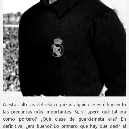
A estas alturas del relato quizás alguien se esté haciendo
las preguntas más importantes. Sí, sí, ¿pero qué tal era
como portero? ¿Qué clase de guardameta era? En
definitiva, ¿era bueno? Lo primero que hay que decir al