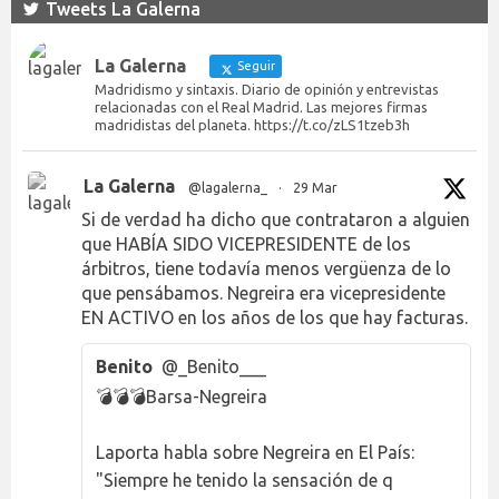
Tweets La Galerna
La Galerna
Seguir
Madridismo y sintaxis. Diario de opinión y entrevistas
relacionadas con el Real Madrid. Las mejores firmas
madridistas del planeta. https://t.co/zLS1tzeb3h
La Galerna
@lagalerna_
·
29 Mar
Si de verdad ha dicho que contrataron a alguien
que HABÍA SIDO VICEPRESIDENTE de los
árbitros, tiene todavía menos vergüenza de lo
que pensábamos. Negreira era vicepresidente
EN ACTIVO en los años de los que hay facturas.
Benito
@_Benito___
💣💣💣Barsa-Negreira
Laporta habla sobre Negreira en El País:
"Siempre he tenido la sensación de q