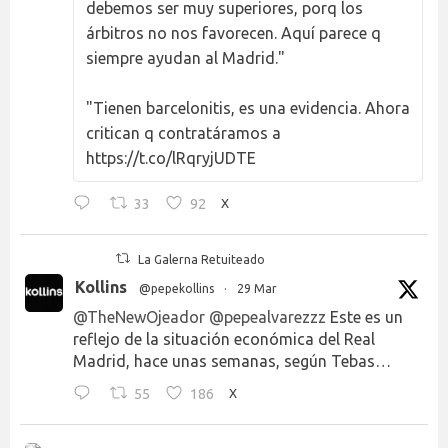
debemos ser muy superiores, porq los
árbitros no nos favorecen. Aquí parece q
siempre ayudan al Madrid."
"Tienen barcelonitis, es una evidencia. Ahora
critican q contratáramos a
https://t.co/lRqryjUDTE
33
92
X
La Galerna Retuiteado
Kollins
@pepekollins
·
29 Mar
@TheNewOjeador
@pepealvarezzz
Este es un
reflejo de la situación económica del Real
Madrid, hace unas semanas, según Tebas…
55
186
X