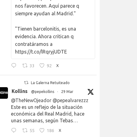
nos favorecen. Aquí parece q
siempre ayudan al Madrid."
"Tienen barcelonitis, es una
evidencia. Ahora critican q
contratáramos a
https://t.co/lRqryjUDTE
33
92
X
La Galerna Retuiteado
Kollins
@pepekollins
·
29 Mar
@TheNewOjeador
@pepealvarezzz
Este es un reflejo de la situación
económica del Real Madrid, hace
unas semanas, según Tebas…
55
186
X