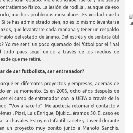
ntratiempo físico. La lesión de rodilla... aunque de eso
 todo, muchos problemas musculares. Es verdad que la
. Si te has administrado bien, no es lo mismo levantarse
nzos, que levantarte cada mañana y tener un respaldo
Hablo del estado de ánimo. Del estrés y de sentirte útil
o? Yo me sentí un poco quemado del fútbol por el final
el todo pues seguí unido a través de los medios de
esde que me retiré.
ar de ser futbolista, ser entrenador?
barqué en diferentes proyectos y empresas, además de
zado en su momento. Es en 2006, ocho años después de
acer el curso de entrenador con la UEFA a través de la
igo: “Voy a hacerlo”. Me apetecía retomar el contacto y
z , Pizzi, Luis Enrique, Djukic... éramos 50. El caso es
r a chavales. Estoy en Infantil cadete y Juvenil durante
n un proyecto muy bonito junto a Manolo Sanchís.