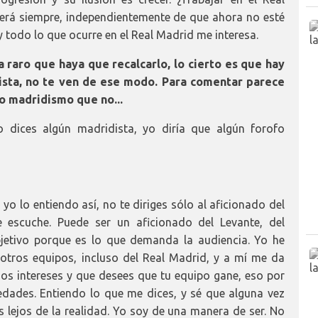
será siempre, independientemente de que ahora no esté
 y todo lo que ocurre en el Real Madrid me interesa.
 raro que haya que recalcarlo, lo cierto es que hay
sta, no te ven de ese modo. Para comentar parece
to madridismo que no...
 dices algún madridista, yo diría que algún forofo
o lo entiendo así, no te diriges sólo al aficionado del
 escuche. Puede ser un aficionado del Levante, del
objetivo porque es lo que demanda la audiencia. Yo he
tros equipos, incluso del Real Madrid, y a mí me da
os intereses y que desees que tu equipo gane, eso por
dades. Entiendo lo que me dices, y sé que alguna vez
lejos de la realidad. Yo soy de una manera de ser. No