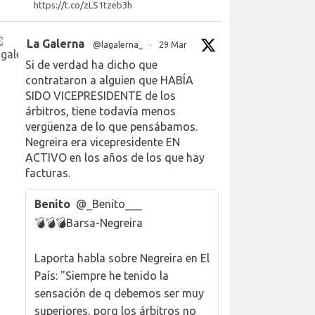
https://t.co/zLS1tzeb3h
La Galerna
@lagalerna_
·
29 Mar
Si de verdad ha dicho que
contrataron a alguien que HABÍA
SIDO VICEPRESIDENTE de los
árbitros, tiene todavía menos
vergüenza de lo que pensábamos.
Negreira era vicepresidente EN
ACTIVO en los años de los que hay
facturas.
Benito
@_Benito___
💣💣💣Barsa-Negreira
Laporta habla sobre Negreira en El
País: "Siempre he tenido la
sensación de q debemos ser muy
superiores, porq los árbitros no