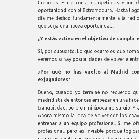
Creamos esa escuela, competimos y me do
oportunidad con el Extremadura. Hasta lleg
día me dedico fundamentalmente a la radi
que surja una nueva oportunidad.
¿Y estás activo en el objetivo de cumplir
Sí, por supuesto. Lo que ocurre es que som
veremos si hay posibilidades de volver a entr
¿Por qué no has vuelto al Madrid co
exjugadores?
Bueno, cuando yo terminé no recuerdo que
madridista de entonces empezar en una faceta
tranquilidad, pero en mi época no surgió. Y
Ahora mismo la idea de volver con los chav
entrenar a un equipo profesional. Si me ofr
profesional, pero es inviable porque lógica
como en cualquier empresa, tienen una pro