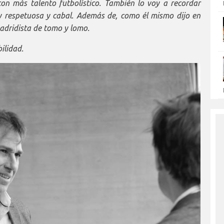
on más talento futbolístico. También lo voy a recordar
respetuosa y cabal. Además de, como él mismo dijo en
adridista de tomo y lomo.
ilidad.