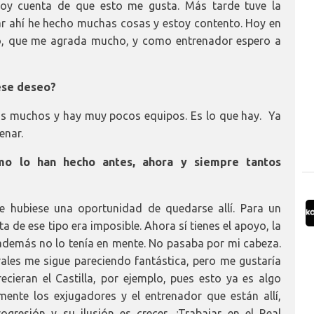
y cuenta de que esto me gusta. Más tarde tuve la
ar ahí he hecho muchas cosas y estoy contento. Hoy en
o, que me agrada mucho, y como entrenador espero a
 ese deseo?
os muchos y hay muy pocos equipos. Es lo que hay. Ya
enar.
mo lo han hecho antes, ahora y siempre tantos
 hubiese una oportunidad de quedarse allí. Para un
 de ese tipo era imposible. Ahora sí tienes el apoyo, la
 además no lo tenía en mente. No pasaba por mi cabeza.
ales me sigue pareciendo fantástica, pero me gustaría
ecieran el Castilla, por ejemplo, pues esto ya es algo
mente los exjugadores y el entrenador que están allí,
gresión y su ilusión es crecer. ¿Trabajar en el Real