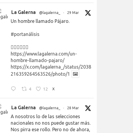
La Galerna
@lagalerna_
·
29 Mar
Un hombre llamado Pájaro.
#portanálisis
👉🏻👉🏻👉🏻
https://www.lagalerna.com/un-
hombre-llamado-pajaro/
https://x.com/lagalerna_/status/2038
216359264563526/photo/1
4
12
X
La Galerna
@lagalerna_
·
28 Mar
A nosotros lo de las selecciones
nacionales no nos puede gustar más.
Nos pirra ese rollo. Pero no de ahora,