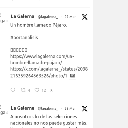
La Galerna
@lagalerna_
·
29 Mar
Un hombre llamado Pájaro.
#portanálisis
👉🏻👉🏻👉🏻
https://www.lagalerna.com/un-
hombre-llamado-pajaro/
https://x.com/lagalerna_/status/2038
216359264563526/photo/1
4
12
X
La Galerna
@lagalerna_
·
28 Mar
A nosotros lo de las selecciones
nacionales no nos puede gustar más.