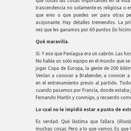
que todas las cosas importantes en la vida
trascendencia no solamente es religiosa o e
que eres o que puedes ser para otras pe
acojonante. Hay detalles tremendos. La pr
vez que les ganamos por 60 puntos (lo hicim
Qué maravilla.
Sí. Y eso que Paniagua era un cabrón. Las ho
No había un solo equipo en el mundo que se 
jugar Copa de Europa, la gente de 200 kilóm
Venían a conocer a Brabender, a conocer a
en el entrenamiento previo al partido. Tod
cuando pasamos por Francia, donde estaba ju
Fernando Martín y conmigo, y recuerdo como 
Lo cual no le impidió estar a punto de est
Es verdad. Qué lástima que fallara. (
Risas
muchas cosas. Pero a lo que vamos. Es que t