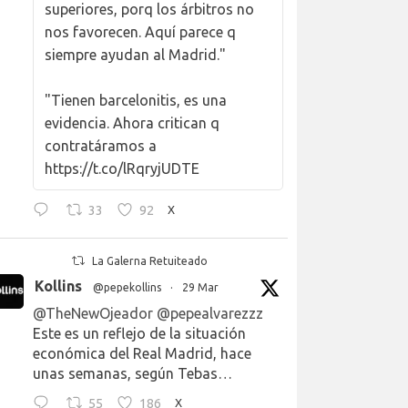
superiores, porq los árbitros no
nos favorecen. Aquí parece q
siempre ayudan al Madrid."
"Tienen barcelonitis, es una
evidencia. Ahora critican q
contratáramos a
https://t.co/lRqryjUDTE
33
92
X
La Galerna Retuiteado
Kollins
@pepekollins
·
29 Mar
@TheNewOjeador
@pepealvarezzz
Este es un reflejo de la situación
económica del Real Madrid, hace
unas semanas, según Tebas…
55
186
X