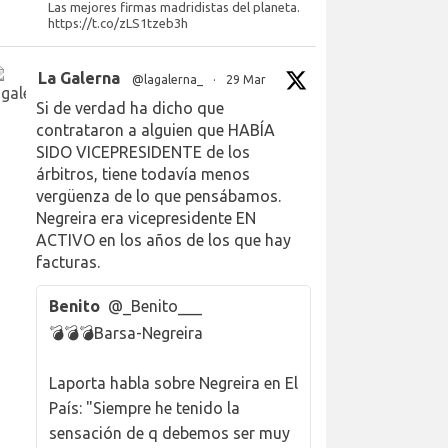
Las mejores firmas madridistas del planeta.
https://t.co/zLS1tzeb3h
La Galerna
@lagalerna_
·
29 Mar
Si de verdad ha dicho que
contrataron a alguien que HABÍA
SIDO VICEPRESIDENTE de los
árbitros, tiene todavía menos
vergüenza de lo que pensábamos.
Negreira era vicepresidente EN
ACTIVO en los años de los que hay
facturas.
Benito
@_Benito___
💣💣💣Barsa-Negreira
Laporta habla sobre Negreira en El
País: "Siempre he tenido la
sensación de q debemos ser muy