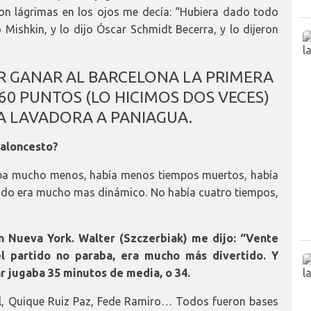
con lágrimas en los ojos me decía: “Hubiera dado todo
o Mishkin, y lo dijo Óscar Schmidt Becerra, y lo dijeron
R GANAR AL BARCELONA LA PRIMERA
0 PUNTOS (LO HICIMOS DOS VECES)
 LAVADORA A PANIAGUA.
baloncesto?
raba mucho menos, había menos tiempos muertos, había
tido era mucho mas dinámico. No había cuatro tiempos,
 en Nueva York. Walter (Szczerbiak) me dijo: “Vente
 el partido no paraba, era mucho
más divertido. Y
ar jugaba 35 minutos de media, o 34.
ll, Quique Ruiz Paz, Fede Ramiro… Todos fueron bases