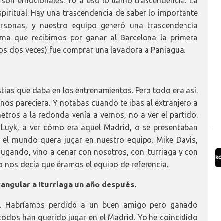
 son emocionales. Yo a eso lo llamo trascendencia. La
spiritual. Hay una trascendencia de saber lo importante
rsonas, y nuestro equipo generó una trascendencia
ima que recibimos por ganar al Barcelona la primera
os dos veces) fue comprar una lavadora a Paniagua.
stias que daba en los entrenamientos. Pero todo era así.
nos pareciera. Y notabas cuando te ibas al extranjero a
etros a la redonda venía a vernos, no a ver el partido.
 Luyk, a ver cómo era aquel Madrid, o se presentaban
o el mundo quera jugar en nuestro equipo. Mike Davis,
gando, vino a cenar con nosotros, con Iturriaga y con
nos decía que éramos el equipo de referencia.
rangular a Iturriaga un año después.
). Habríamos perdido a un buen amigo pero ganado
odos han querido jugar en el Madrid. Yo he coincidido