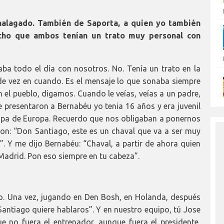
halagado. También de Saporta, a quien yo también
icho que ambos tenían un trato muy personal con
ba todo el día con nosotros. No. Tenía un trato en la
de vez en cuando. Es el mensaje lo que sonaba siempre
el pueblo, digamos. Cuando le veías, veías a un padre,
 presentaron a Bernabéu yo tenia 16 años y era juvenil
Copa de Europa. Recuerdo que nos obligaban a ponernos
eron: “Don Santiago, este es un chaval que va a ser muy
. Y me dijo Bernabéu: “Chaval, a partir de ahora quien
 Madrid. Pon eso siempre en tu cabeza”.
so. Una vez, jugando en Den Bosh, en Holanda, después
 Santiago quiere hablaros”. Y en nuestro equipo, tú Jose
e no fuera el entrenador, aunque fuera el presidente,