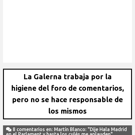
Amavisca: "La plantilla echa en falta otro central"
La Galerna trabaja por la
higiene del foro de comentarios,
pero no se hace responsable de
los mismos
8 comentarios en: Martín Blanco: "Dije Hala Madrid
en el Parlament y hasta los culés me aplauden"