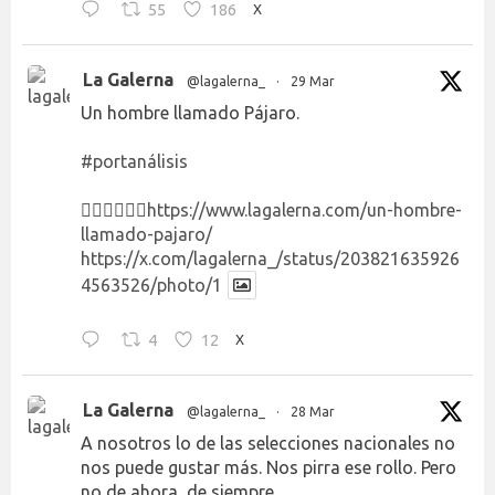
55
186
X
La Galerna
@lagalerna_
·
29 Mar
Un hombre llamado Pájaro.
#portanálisis
👉🏻👉🏻👉🏻
https://www.lagalerna.com/un-hombre-
llamado-pajaro/
https://x.com/lagalerna_/status/203821635926
4563526/photo/1
4
12
X
La Galerna
@lagalerna_
·
28 Mar
A nosotros lo de las selecciones nacionales no
nos puede gustar más. Nos pirra ese rollo. Pero
no de ahora, de siempre