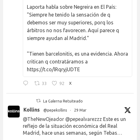
Laporta habla sobre Negreira en El País:
"Siempre he tenido la sensación de q
debemos ser muy superiores, porq los
árbitros no nos favorecen. Aquí parece q
siempre ayudan al Madrid."
"Tienen barcelonitis, es una evidencia. Ahora
critican q contratáramos a
https://t.co/lRqryjUDTE
33
92
X
La Galerna Retuiteado
Kollins
@pepekollins
·
29 Mar
@TheNewOjeador
@pepealvarezzz
Este es un
reflejo de la situación económica del Real
Madrid, hace unas semanas, según Tebas…