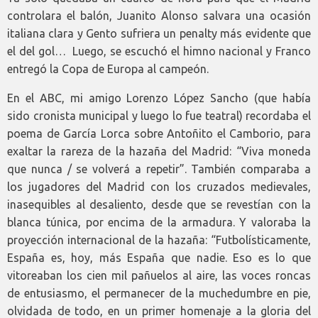
controlara el balón, Juanito Alonso salvara una ocasión
italiana clara y Gento sufriera un penalty más evidente que
el del gol… Luego, se escuchó el himno nacional y Franco
entregó la Copa de Europa al campeón.
En el ABC, mi amigo Lorenzo López Sancho (que había
sido cronista municipal y luego lo fue teatral) recordaba el
poema de García Lorca sobre Antoñito el Camborio, para
exaltar la rareza de la hazaña del Madrid: “Viva moneda
que nunca / se volverá a repetir”. También comparaba a
los jugadores del Madrid con los cruzados medievales,
inasequibles al desaliento, desde que se revestían con la
blanca túnica, por encima de la armadura. Y valoraba la
proyección internacional de la hazaña: “Futbolísticamente,
España es, hoy, más España que nadie. Eso es lo que
vitoreaban los cien mil pañuelos al aire, las voces roncas
de entusiasmo, el permanecer de la muchedumbre en pie,
olvidada de todo, en un primer homenaje a la gloria del