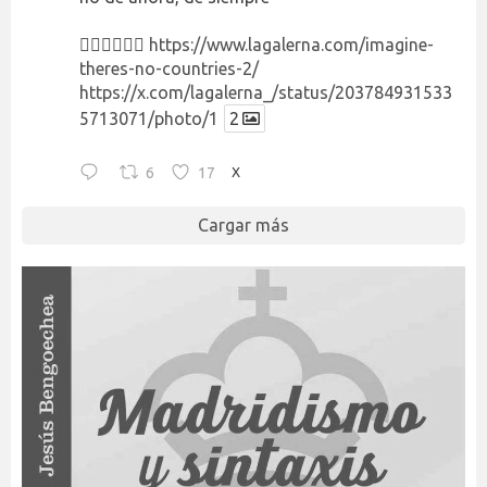
👉🏻👉🏻👉🏻
https://www.lagalerna.com/imagine-
theres-no-countries-2/
https://x.com/lagalerna_/status/203784931533
5713071/photo/1
2
6
17
X
Cargar más