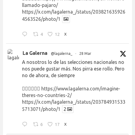
llamado-pajaro/
https://x.com/lagalerna_/status/203821635926
4563526/photo/1
4
12
X
La Galerna
@lagalerna_
·
28 Mar
A nosotros lo de las selecciones nacionales no
nos puede gustar más. Nos pirra ese rollo. Pero
no de ahora, de siempre
👉🏻👉🏻👉🏻
https://www.lagalerna.com/imagine-
theres-no-countries-2/
https://x.com/lagalerna_/status/203784931533
5713071/photo/1
2
6
17
X