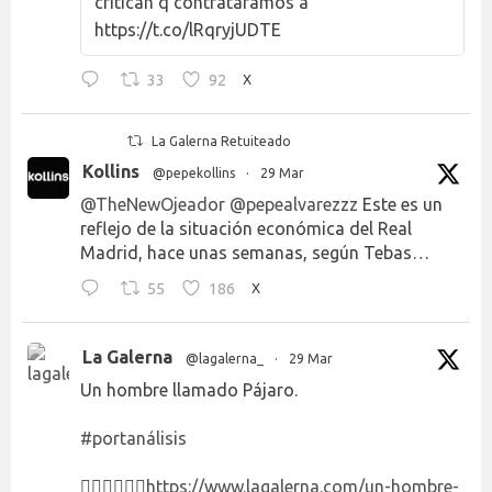
critican q contratáramos a
https://t.co/lRqryjUDTE
33
92
X
La Galerna Retuiteado
Kollins
@pepekollins
·
29 Mar
@TheNewOjeador
@pepealvarezzz
Este es un
reflejo de la situación económica del Real
Madrid, hace unas semanas, según Tebas…
55
186
X
La Galerna
@lagalerna_
·
29 Mar
Un hombre llamado Pájaro.
#portanálisis
👉🏻👉🏻👉🏻
https://www.lagalerna.com/un-hombre-