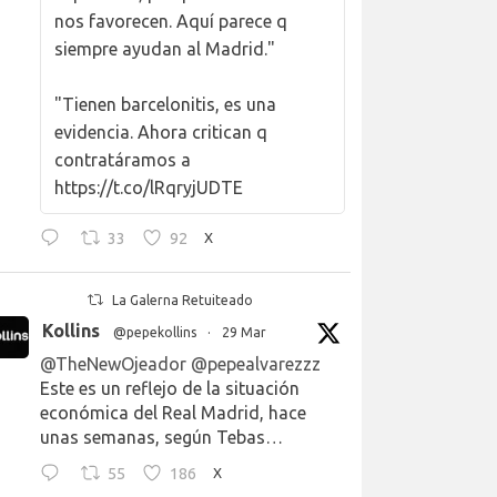
nos favorecen. Aquí parece q
siempre ayudan al Madrid."
"Tienen barcelonitis, es una
evidencia. Ahora critican q
contratáramos a
https://t.co/lRqryjUDTE
33
92
X
La Galerna Retuiteado
Kollins
@pepekollins
·
29 Mar
@TheNewOjeador
@pepealvarezzz
Este es un reflejo de la situación
económica del Real Madrid, hace
unas semanas, según Tebas…
55
186
X