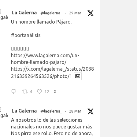
La Galerna
@lagalerna_
·
29 Mar
Un hombre llamado Pájaro.
#portanálisis
👉🏻👉🏻👉🏻
https://www.lagalerna.com/un-
hombre-llamado-pajaro/
https://x.com/lagalerna_/status/2038
216359264563526/photo/1
4
12
X
La Galerna
@lagalerna_
·
28 Mar
A nosotros lo de las selecciones
nacionales no nos puede gustar más.
Nos pirra ese rollo. Pero no de ahora,