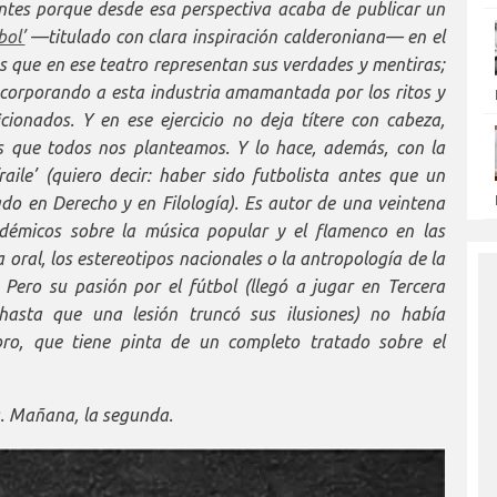
antes porque desde esa perspectiva acaba de publicar un
bol’
—titulado con clara inspiración calderoniana— en el
s que en ese teatro representan sus verdades y mentiras;
incorporando a esta industria amamantada por los ritos y
icionados. Y en ese ejercicio no deja títere con cabeza,
 que todos nos planteamos. Y lo hace, además, con la
aile’ (quiero decir: haber sido futbolista antes que un
ado en Derecho y en Filología). Es autor de una veintena
adémicos sobre la música popular y el flamenco en las
ra oral, los estereotipos nacionales o la antropología de la
Pero su pasión por el fútbol (llegó a jugar en Tercera
hasta que una lesión truncó sus ilusiones) no había
ibro, que tiene pinta de un completo tratado sobre el
ta. Mañana, la segunda.