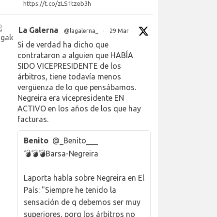
https://t.co/zLS1tzeb3h
La Galerna
@lagalerna_
·
29 Mar
Si de verdad ha dicho que
contrataron a alguien que HABÍA
SIDO VICEPRESIDENTE de los
árbitros, tiene todavía menos
vergüenza de lo que pensábamos.
Negreira era vicepresidente EN
ACTIVO en los años de los que hay
facturas.
Benito
@_Benito___
💣💣💣Barsa-Negreira
Laporta habla sobre Negreira en El
País: "Siempre he tenido la
sensación de q debemos ser muy
superiores, porq los árbitros no