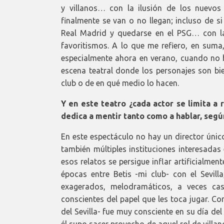
y villanos… con la ilusión de los nuevos
finalmente se van o no llegan; incluso de si
Real Madrid y quedarse en el PSG… con la
favoritismos. A lo que me refiero, en suma
especialmente ahora en verano, cuando no h
escena teatral donde los personajes son bi
club o de en qué medio lo hacen.
Y en este teatro ¿cada actor se limita a 
dedica a mentir tanto como a hablar, segú
En este espectáculo no hay un director únic
también múltiples instituciones interesadas
esos relatos se persigue inflar artificialm
épocas entre Betis -mi club- con el Sevill
exagerados, melodramáticos, a veces ca
conscientes del papel que les toca jugar. Co
del Sevilla- fue muy consciente en su día de
él supo sacer provecho de aquel rol de villan