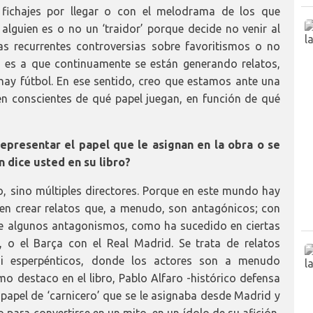
 fichajes por llegar o con el melodrama de los que
 alguien es o no un ‘traidor’ porque decide no venir al
s recurrentes controversias sobre favoritismos o no
, es a que continuamente se están generando relatos,
ay fútbol. En ese sentido, creo que estamos ante una
en conscientes de qué papel juegan, en función de qué
representar el papel que le asignan en la obra o se
n dice usted en su libro?
o, sino múltiples directores. Porque en este mundo hay
 en crear relatos que, a menudo, son antagónicos; con
ente algunos antagonismos, como ha sucedido en ciertas
a, o el Barça con el Real Madrid. Se trata de relatos
si esperpénticos, donde los actores son a menudo
mo destaco en el libro, Pablo Alfaro -histórico defensa
l papel de ‘carnicero’ que se le asignaba desde Madrid y
o para convertirse en un mito, en un ídolo de su afición,