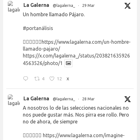
La Galerna
@lagalerna_
·
29 Mar
Un hombre llamado Pájaro.
#portanálisis
👉🏻👉🏻👉🏻
https://www.lagalerna.com/un-hombre-
llamado-pajaro/
https://x.com/lagalerna_/status/203821635926
4563526/photo/1
4
12
X
La Galerna
@lagalerna_
·
28 Mar
A nosotros lo de las selecciones nacionales no
nos puede gustar más. Nos pirra ese rollo. Pero
no de ahora, de siempre
👉🏻👉🏻👉🏻
https://www.lagalerna.com/imagine-