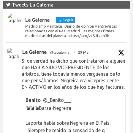
Tweets La Galerna
La Galerna
Seguir
Madridismo y sintaxis. Diario de opinión y entrevistas
relacionadas con el Real Madrid. Las mejores firmas
madridistas del planeta. https://t.co/zLS1tzeb3h
La Galerna
@lagalerna_
·
29 Mar
Si de verdad ha dicho que contrataron a alguien
que HABÍA SIDO VICEPRESIDENTE de los
árbitros, tiene todavía menos vergüenza de lo
que pensábamos. Negreira era vicepresidente
EN ACTIVO en los años de los que hay facturas.
Benito
@_Benito___
💣💣💣Barsa-Negreira
Laporta habla sobre Negreira en El País:
"Siempre he tenido la sensación de q