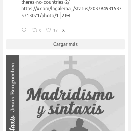
theres-no-countries-2/
https://x.com/lagalerna_/status/203784931533
5713071/photo/1
2
6
17
X
Cargar más