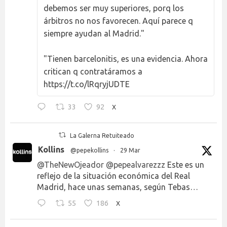
debemos ser muy superiores, porq los
árbitros no nos favorecen. Aquí parece q
siempre ayudan al Madrid."
"Tienen barcelonitis, es una evidencia. Ahora
critican q contratáramos a
https://t.co/lRqryjUDTE
33
92
X
La Galerna Retuiteado
Kollins
@pepekollins
·
29 Mar
@TheNewOjeador
@pepealvarezzz
Este es un
reflejo de la situación económica del Real
Madrid, hace unas semanas, según Tebas…
55
186
X