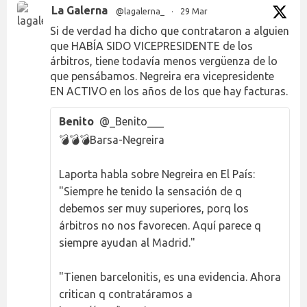
La Galerna
@lagalerna_
·
29 Mar
Si de verdad ha dicho que contrataron a alguien
que HABÍA SIDO VICEPRESIDENTE de los
árbitros, tiene todavía menos vergüenza de lo
que pensábamos. Negreira era vicepresidente
EN ACTIVO en los años de los que hay facturas.
Benito
@_Benito___
💣💣💣Barsa-Negreira
Laporta habla sobre Negreira en El País:
"Siempre he tenido la sensación de q
debemos ser muy superiores, porq los
árbitros no nos favorecen. Aquí parece q
siempre ayudan al Madrid."
"Tienen barcelonitis, es una evidencia. Ahora
critican q contratáramos a