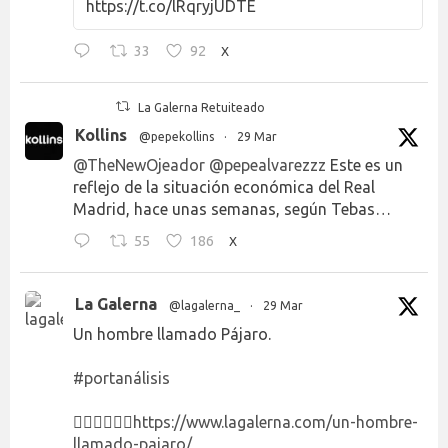
https://t.co/lRqryjUDTE
33
92
X
La Galerna Retuiteado
Kollins
@pepekollins
·
29 Mar
@TheNewOjeador
@pepealvarezzz
Este es un
reflejo de la situación económica del Real
Madrid, hace unas semanas, según Tebas…
55
186
X
La Galerna
@lagalerna_
·
29 Mar
Un hombre llamado Pájaro.
#portanálisis
👉🏻👉🏻👉🏻
https://www.lagalerna.com/un-hombre-
llamado-pajaro/