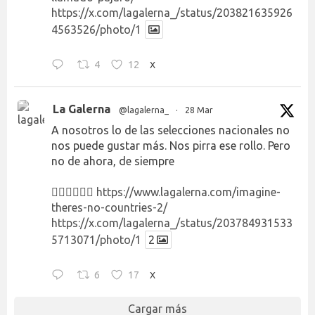
https://x.com/lagalerna_/status/203821635926
4563526/photo/1
4
12
X
La Galerna
@lagalerna_
·
28 Mar
A nosotros lo de las selecciones nacionales no
nos puede gustar más. Nos pirra ese rollo. Pero
no de ahora, de siempre
👉🏻👉🏻👉🏻
https://www.lagalerna.com/imagine-
theres-no-countries-2/
https://x.com/lagalerna_/status/203784931533
5713071/photo/1
2
6
17
X
Cargar más