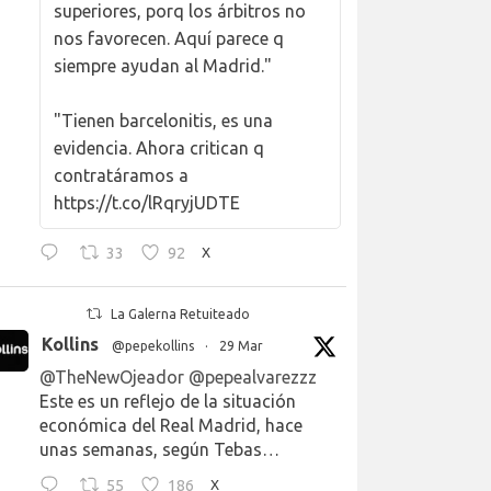
superiores, porq los árbitros no
nos favorecen. Aquí parece q
siempre ayudan al Madrid."
"Tienen barcelonitis, es una
evidencia. Ahora critican q
contratáramos a
https://t.co/lRqryjUDTE
33
92
X
La Galerna Retuiteado
Kollins
@pepekollins
·
29 Mar
@TheNewOjeador
@pepealvarezzz
Este es un reflejo de la situación
económica del Real Madrid, hace
unas semanas, según Tebas…
55
186
X