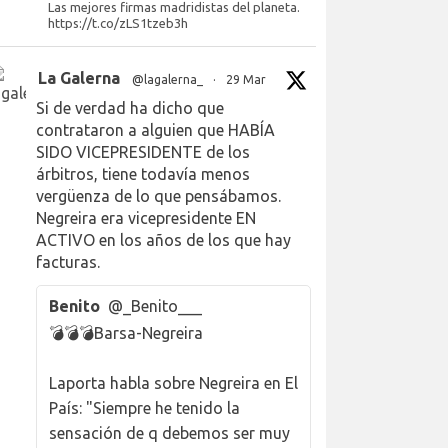
Las mejores firmas madridistas del planeta.
https://t.co/zLS1tzeb3h
La Galerna
@lagalerna_
·
29 Mar
Si de verdad ha dicho que
contrataron a alguien que HABÍA
SIDO VICEPRESIDENTE de los
árbitros, tiene todavía menos
vergüenza de lo que pensábamos.
Negreira era vicepresidente EN
ACTIVO en los años de los que hay
facturas.
Benito
@_Benito___
💣💣💣Barsa-Negreira
Laporta habla sobre Negreira en El
País: "Siempre he tenido la
sensación de q debemos ser muy