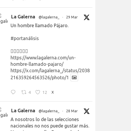
La Galerna
@lagalerna_
·
29 Mar
Un hombre llamado Pájaro.
#portanálisis
👉🏻👉🏻👉🏻
https://www.lagalerna.com/un-
hombre-llamado-pajaro/
https://x.com/lagalerna_/status/2038
216359264563526/photo/1
4
12
X
La Galerna
@lagalerna_
·
28 Mar
A nosotros lo de las selecciones
nacionales no nos puede gustar más.