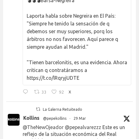
💣💣💣Barsa-Negreira
Laporta habla sobre Negreira en El País:
"Siempre he tenido la sensación de q
debemos ser muy superiores, porq los
árbitros no nos favorecen. Aquí parece q
siempre ayudan al Madrid."
"Tienen barcelonitis, es una evidencia. Ahora
critican q contratáramos a
https://t.co/lRqryjUDTE
33
92
X
La Galerna Retuiteado
Kollins
@pepekollins
·
29 Mar
@TheNewOjeador
@pepealvarezzz
Este es un
reflejo de la situación económica del Real