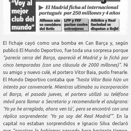
El fichaje cayó como una bomba en Can Barça y, según
publicó El Mundo Deportivo, fue toda una sorpresa porque
“parecía cerca del Barça, apareció el Madrid y lo fichó por
cinco temporadas (con una cláusula de 2000 millones)”.
Ni
su amigo y nuevo culé, el portero Vitor Baia, pudo frenarle.
El Mundo Deportivo contaba que
“hasta Vitor Baia hizo un
intento por convencerle. Mientras ultimaba su incorporación
al Barça, el pasado jueves, el portero utilizó su teléfono
móvil para llamar a Secretario y recomendarle el azulgrana:
‘Yo ya he arreglado, ahora ven tú’, pero se encontró con una
réplica sorprendente: ‘Yo ya soy del Real Madrid’”.
En la
capital no estaban sorprendidos e Ignacio Silva declaró
que
“nosotros lo habíamos pensado hace bastante tiempo.