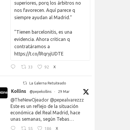
superiores, porq los árbitros no
nos favorecen. Aquí parece q
siempre ayudan al Madrid."
"Tienen barcelonitis, es una
evidencia. Ahora critican q
contratáramos a
https://t.co/lRqryjUDTE
33
92
X
La Galerna Retuiteado
Kollins
@pepekollins
·
29 Mar
@TheNewOjeador
@pepealvarezzz
Este es un reflejo de la situación
económica del Real Madrid, hace
unas semanas, según Tebas…
55
186
X