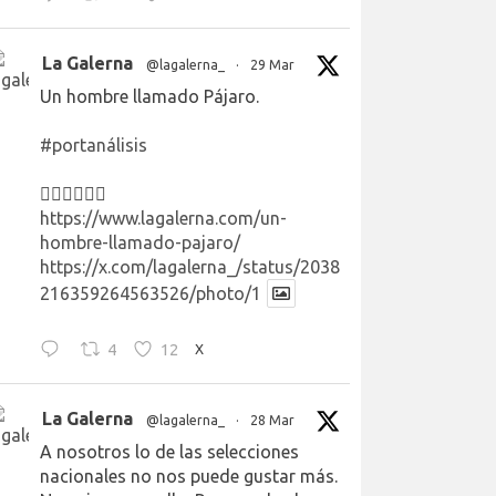
La Galerna
@lagalerna_
·
29 Mar
Un hombre llamado Pájaro.
#portanálisis
👉🏻👉🏻👉🏻
https://www.lagalerna.com/un-
hombre-llamado-pajaro/
https://x.com/lagalerna_/status/2038
216359264563526/photo/1
4
12
X
La Galerna
@lagalerna_
·
28 Mar
A nosotros lo de las selecciones
nacionales no nos puede gustar más.