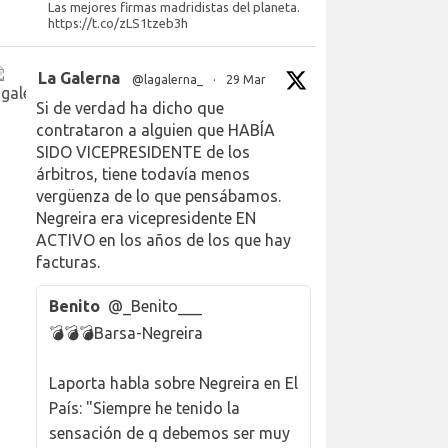
Las mejores firmas madridistas del planeta.
https://t.co/zLS1tzeb3h
La Galerna
@lagalerna_
·
29 Mar
Si de verdad ha dicho que
contrataron a alguien que HABÍA
SIDO VICEPRESIDENTE de los
árbitros, tiene todavía menos
vergüenza de lo que pensábamos.
Negreira era vicepresidente EN
ACTIVO en los años de los que hay
facturas.
Benito
@_Benito___
💣💣💣Barsa-Negreira
Laporta habla sobre Negreira en El
País: "Siempre he tenido la
sensación de q debemos ser muy