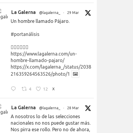
La Galerna
@lagalerna_
·
29 Mar
Un hombre llamado Pájaro.
#portanálisis
👉🏻👉🏻👉🏻
https://www.lagalerna.com/un-
hombre-llamado-pajaro/
https://x.com/lagalerna_/status/2038
216359264563526/photo/1
4
12
X
La Galerna
@lagalerna_
·
28 Mar
A nosotros lo de las selecciones
nacionales no nos puede gustar más.
Nos pirra ese rollo. Pero no de ahora,