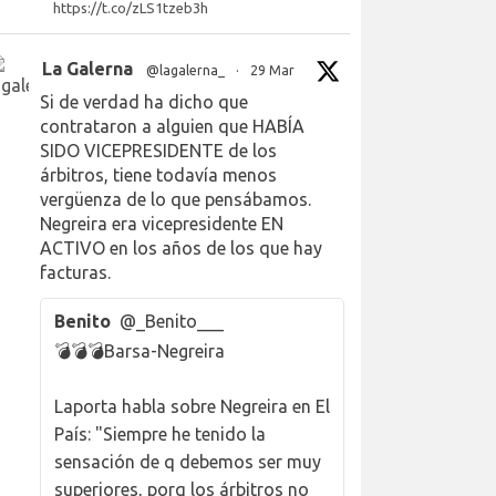
https://t.co/zLS1tzeb3h
La Galerna
@lagalerna_
·
29 Mar
Si de verdad ha dicho que
contrataron a alguien que HABÍA
SIDO VICEPRESIDENTE de los
árbitros, tiene todavía menos
vergüenza de lo que pensábamos.
Negreira era vicepresidente EN
ACTIVO en los años de los que hay
facturas.
Benito
@_Benito___
💣💣💣Barsa-Negreira
Laporta habla sobre Negreira en El
País: "Siempre he tenido la
sensación de q debemos ser muy
superiores, porq los árbitros no