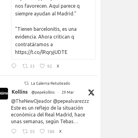
nos favorecen. Aquí parece q
siempre ayudan al Madrid."
"Tienen barcelonitis, es una
evidencia. Ahora critican q
contratáramos a
https://t.co/lRqryjUDTE
33
92
X
La Galerna Retuiteado
Kollins
@pepekollins
·
29 Mar
@TheNewOjeador
@pepealvarezzz
Este es un reflejo de la situación
económica del Real Madrid, hace
unas semanas, según Tebas…
55
186
X