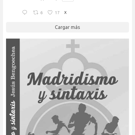
6
17
X
Cargar más