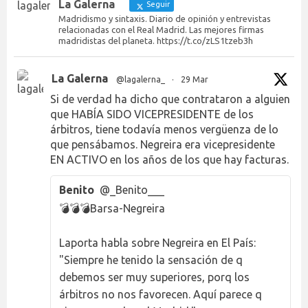
La Galerna
Seguir
Madridismo y sintaxis. Diario de opinión y entrevistas
relacionadas con el Real Madrid. Las mejores firmas
madridistas del planeta. https://t.co/zLS1tzeb3h
La Galerna
@lagalerna_
·
29 Mar
Si de verdad ha dicho que contrataron a alguien
que HABÍA SIDO VICEPRESIDENTE de los
árbitros, tiene todavía menos vergüenza de lo
que pensábamos. Negreira era vicepresidente
EN ACTIVO en los años de los que hay facturas.
Benito
@_Benito___
💣💣💣Barsa-Negreira
Laporta habla sobre Negreira en El País:
"Siempre he tenido la sensación de q
debemos ser muy superiores, porq los
árbitros no nos favorecen. Aquí parece q