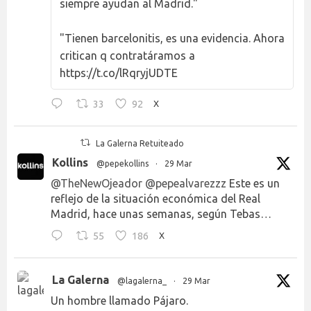
siempre ayudan al Madrid."
"Tienen barcelonitis, es una evidencia. Ahora
critican q contratáramos a
https://t.co/lRqryjUDTE
33
92
X
La Galerna Retuiteado
Kollins
@pepekollins
·
29 Mar
@TheNewOjeador
@pepealvarezzz
Este es un
reflejo de la situación económica del Real
Madrid, hace unas semanas, según Tebas…
55
186
X
La Galerna
@lagalerna_
·
29 Mar
Un hombre llamado Pájaro.