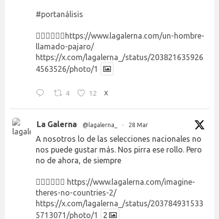
#portanálisis
👉🏻👉🏻👉🏻
https://www.lagalerna.com/un-hombre-
llamado-pajaro/
https://x.com/lagalerna_/status/203821635926
4563526/photo/1
4
12
X
La Galerna
@lagalerna_
·
28 Mar
A nosotros lo de las selecciones nacionales no
nos puede gustar más. Nos pirra ese rollo. Pero
no de ahora, de siempre
👉🏻👉🏻👉🏻
https://www.lagalerna.com/imagine-
theres-no-countries-2/
https://x.com/lagalerna_/status/203784931533
5713071/photo/1
2