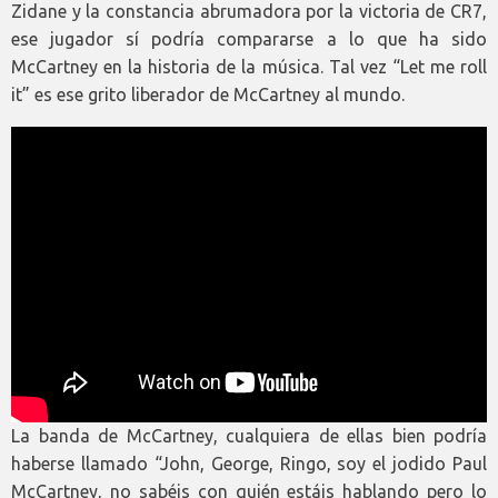
Zidane y la constancia abrumadora por la victoria de CR7,
ese jugador sí podría compararse a lo que ha sido
McCartney en la historia de la música. Tal vez “Let me roll
it” es ese grito liberador de McCartney al mundo.
La banda de McCartney, cualquiera de ellas bien podría
haberse llamado “John, George, Ringo, soy el jodido Paul
McCartney, no sabéis con quién estáis hablando pero lo