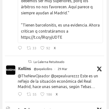
debemos ser muy superiores, porq los
árbitros no nos favorecen. Aquí parece q
siempre ayudan al Madrid."
"Tienen barcelonitis, es una evidencia. Ahora
critican q contratáramos a
https://t.co/lRqryjUDTE
33
92
X
La Galerna Retuiteado
Kollins
@pepekollins
·
29 Mar
@TheNewOjeador
@pepealvarezzz
Este es un
reflejo de la situación económica del Real
Madrid, hace unas semanas, según Tebas…
55
186
X