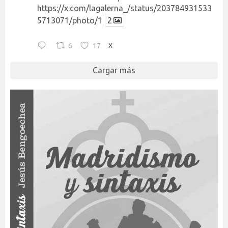
https://x.com/lagalerna_/status/203784931533
5713071/photo/1
2
6
17
X
Cargar más