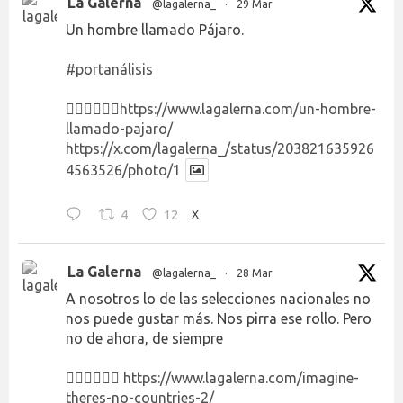
La Galerna
@lagalerna_
·
29 Mar
Un hombre llamado Pájaro.
#portanálisis
👉🏻👉🏻👉🏻
https://www.lagalerna.com/un-hombre-
llamado-pajaro/
https://x.com/lagalerna_/status/203821635926
4563526/photo/1
4
12
X
La Galerna
@lagalerna_
·
28 Mar
A nosotros lo de las selecciones nacionales no
nos puede gustar más. Nos pirra ese rollo. Pero
no de ahora, de siempre
👉🏻👉🏻👉🏻
https://www.lagalerna.com/imagine-
theres-no-countries-2/