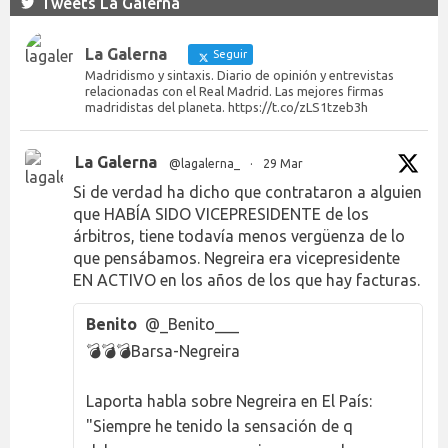
Tweets La Galerna
La Galerna
Seguir
Madridismo y sintaxis. Diario de opinión y entrevistas
relacionadas con el Real Madrid. Las mejores firmas
madridistas del planeta. https://t.co/zLS1tzeb3h
La Galerna
@lagalerna_
·
29 Mar
Si de verdad ha dicho que contrataron a alguien
que HABÍA SIDO VICEPRESIDENTE de los
árbitros, tiene todavía menos vergüenza de lo
que pensábamos. Negreira era vicepresidente
EN ACTIVO en los años de los que hay facturas.
Benito
@_Benito___
💣💣💣Barsa-Negreira
Laporta habla sobre Negreira en El País:
"Siempre he tenido la sensación de q