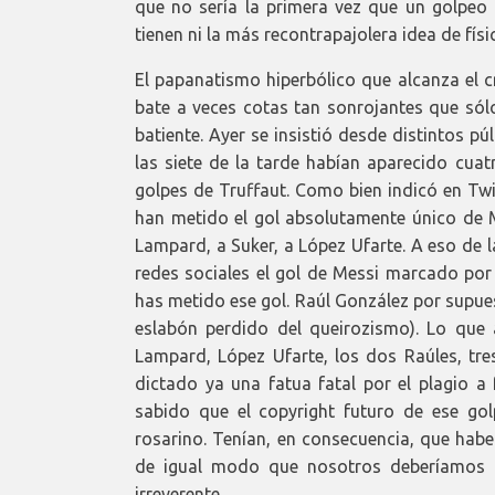
que no sería la primera vez que un golpeo
tienen ni la más recontrapajolera idea de físi
El papanatismo hiperbólico que alcanza el c
bate a veces cotas tan sonrojantes que sólo
batiente. Ayer se insistió desde distintos p
las siete de la tarde habían aparecido cuat
golpes de Truffaut. Como bien indicó en Twi
han metido el gol absolutamente único de M
Lampard, a Suker, a López Ufarte. A eso de
redes sociales el gol de Messi marcado por 
has metido ese gol. Raúl González por supue
eslabón perdido del queirozismo). Lo que 
Lampard, López Ufarte, los dos Raúles, tr
dictado ya una fatua fatal por el plagio a
sabido que el copyright futuro de ese golp
rosarino. Tenían, en consecuencia, que habe
de igual modo que nosotros deberíamos h
irreverente.