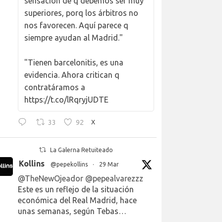
sensación de q debemos ser muy
superiores, porq los árbitros no
nos favorecen. Aquí parece q
siempre ayudan al Madrid."
"Tienen barcelonitis, es una
evidencia. Ahora critican q
contratáramos a
https://t.co/lRqryjUDTE
33
92
X
La Galerna Retuiteado
Kollins
@pepekollins
·
29 Mar
@TheNewOjeador
@pepealvarezzz
Este es un reflejo de la situación
económica del Real Madrid, hace
unas semanas, según Tebas…