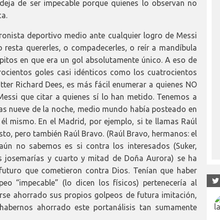
 deja de ser impecable porque quienes lo observan no
ca.
ronista deportivo medio ante cualquier logro de Messi
 resta quererles, o compadecerles, o reír a mandíbula
úlpitos en que era un gol absolutamente único. A eso de
rocientos goles casi idénticos como los cuatrocientos
tter Richard Dees, es más fácil enumerar a quienes NO
essi que citar a quienes sí lo han metido. Tenemos a
 las nueve de la noche, medio mundo había posteado en
él mismo. En el Madrid, por ejemplo, si te llamas Raúl
sto, pero también Raúl Bravo. (Raúl Bravo, hermanos: el
aún no sabemos es si contra los interesados (Suker,
es josemarías y cuarto y mitad de Doña Aurora) se ha
 futuro que cometieron contra Dios. Tenían que haber
eo “impecable” (lo dicen los físicos) pertenecería al
rse ahorrado sus propios golpeos de futura imitación,
abernos ahorrado este portanálisis tan sumamente