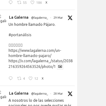
55
186
X
La Galerna
@lagalerna_
·
29 Mar
Un hombre llamado Pájaro.
#portanálisis
👉🏻👉🏻👉🏻
https://www.lagalerna.com/un-
hombre-llamado-pajaro/
https://x.com/lagalerna_/status/2038
216359264563526/photo/1
4
12
X
La Galerna
@lagalerna_
·
28 Mar
A nosotros lo de las selecciones
nacionales no nos puede gustar más.