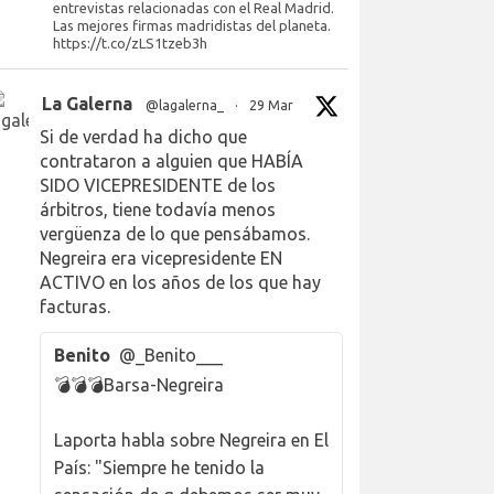
entrevistas relacionadas con el Real Madrid.
Las mejores firmas madridistas del planeta.
https://t.co/zLS1tzeb3h
La Galerna
@lagalerna_
·
29 Mar
Si de verdad ha dicho que
contrataron a alguien que HABÍA
SIDO VICEPRESIDENTE de los
árbitros, tiene todavía menos
vergüenza de lo que pensábamos.
Negreira era vicepresidente EN
ACTIVO en los años de los que hay
facturas.
Benito
@_Benito___
💣💣💣Barsa-Negreira
Laporta habla sobre Negreira en El
País: "Siempre he tenido la