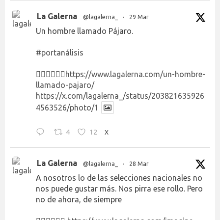
La Galerna
@lagalerna_
·
29 Mar
Un hombre llamado Pájaro.
#portanálisis
👉🏻👉🏻👉🏻
https://www.lagalerna.com/un-hombre-
llamado-pajaro/
https://x.com/lagalerna_/status/203821635926
4563526/photo/1
4
12
X
La Galerna
@lagalerna_
·
28 Mar
A nosotros lo de las selecciones nacionales no
nos puede gustar más. Nos pirra ese rollo. Pero
no de ahora, de siempre