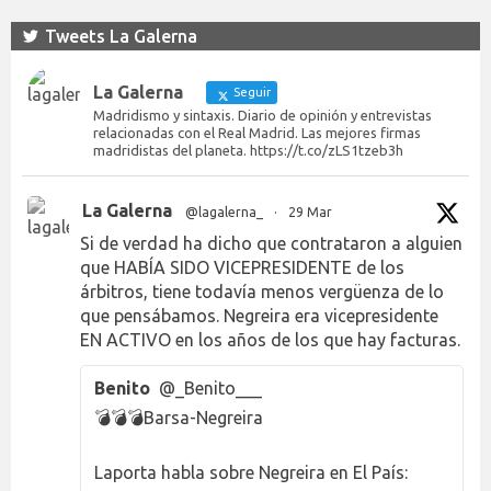
Tweets La Galerna
La Galerna
Seguir
Madridismo y sintaxis. Diario de opinión y entrevistas
relacionadas con el Real Madrid. Las mejores firmas
madridistas del planeta. https://t.co/zLS1tzeb3h
La Galerna
@lagalerna_
·
29 Mar
Si de verdad ha dicho que contrataron a alguien
que HABÍA SIDO VICEPRESIDENTE de los
árbitros, tiene todavía menos vergüenza de lo
que pensábamos. Negreira era vicepresidente
EN ACTIVO en los años de los que hay facturas.
Benito
@_Benito___
💣💣💣Barsa-Negreira
Laporta habla sobre Negreira en El País: