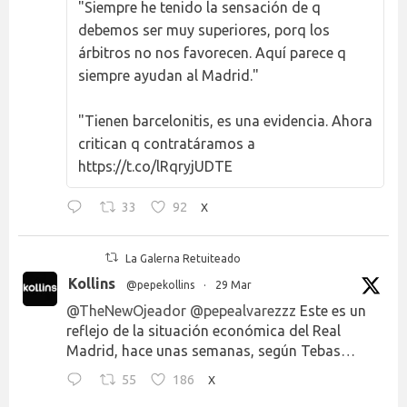
"Siempre he tenido la sensación de q
debemos ser muy superiores, porq los
árbitros no nos favorecen. Aquí parece q
siempre ayudan al Madrid."
"Tienen barcelonitis, es una evidencia. Ahora
critican q contratáramos a
https://t.co/lRqryjUDTE
33
92
X
La Galerna Retuiteado
Kollins
@pepekollins
·
29 Mar
@TheNewOjeador
@pepealvarezzz
Este es un
reflejo de la situación económica del Real
Madrid, hace unas semanas, según Tebas…
55
186
X