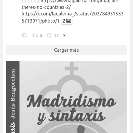
👉🏻👉🏻👉🏻
https://www.lagalerna.com/imagine-
theres-no-countries-2/
https://x.com/lagalerna_/status/203784931533
5713071/photo/1
2
6
17
X
Cargar más