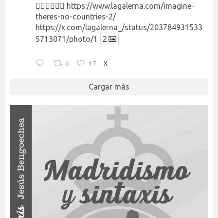
👉🏻👉🏻👉🏻
https://www.lagalerna.com/imagine-
theres-no-countries-2/
https://x.com/lagalerna_/status/203784931533
5713071/photo/1
2
6
17
X
Cargar más