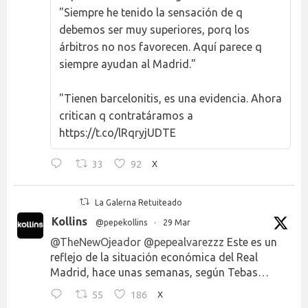
"Siempre he tenido la sensación de q
debemos ser muy superiores, porq los
árbitros no nos favorecen. Aquí parece q
siempre ayudan al Madrid."
"Tienen barcelonitis, es una evidencia. Ahora
critican q contratáramos a
https://t.co/lRqryjUDTE
33
92
X
La Galerna Retuiteado
Kollins
@pepekollins
·
29 Mar
@TheNewOjeador
@pepealvarezzz
Este es un
reflejo de la situación económica del Real
Madrid, hace unas semanas, según Tebas…
55
186
X