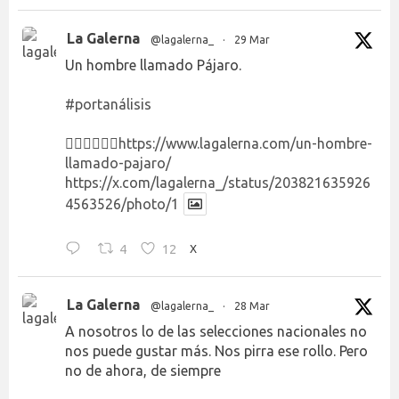
La Galerna
@lagalerna_
·
29 Mar
Un hombre llamado Pájaro.
#portanálisis
👉🏻👉🏻👉🏻
https://www.lagalerna.com/un-hombre-
llamado-pajaro/
https://x.com/lagalerna_/status/203821635926
4563526/photo/1
4
12
X
La Galerna
@lagalerna_
·
28 Mar
A nosotros lo de las selecciones nacionales no
nos puede gustar más. Nos pirra ese rollo. Pero
no de ahora, de siempre