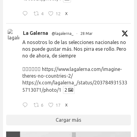
4
12
X
La Galerna
@lagalerna_
·
28 Mar
A nosotros lo de las selecciones nacionales no
nos puede gustar más. Nos pirra ese rollo. Pero
no de ahora, de siempre
👉🏻👉🏻👉🏻
https://www.lagalerna.com/imagine-
theres-no-countries-2/
https://x.com/lagalerna_/status/203784931533
5713071/photo/1
2
6
17
X
Cargar más