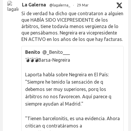
La Galerna
@lagalerna_
·
29 Mar
Si de verdad ha dicho que contrataron a alguien
que HABÍA SIDO VICEPRESIDENTE de los
árbitros, tiene todavía menos vergüenza de lo
que pensábamos. Negreira era vicepresidente
EN ACTIVO en los años de los que hay facturas.
Benito
@_Benito___
💣💣💣Barsa-Negreira
Laporta habla sobre Negreira en El País:
"Siempre he tenido la sensación de q
debemos ser muy superiores, porq los
árbitros no nos favorecen. Aquí parece q
siempre ayudan al Madrid."
"Tienen barcelonitis, es una evidencia. Ahora
critican q contratáramos a