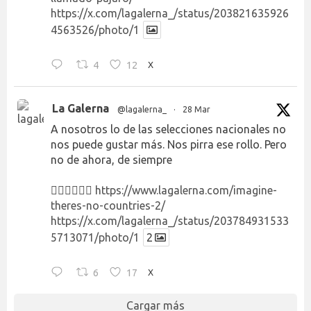
https://x.com/lagalerna_/status/203821635926
4563526/photo/1
4
12
X
La Galerna
@lagalerna_
·
28 Mar
A nosotros lo de las selecciones nacionales no
nos puede gustar más. Nos pirra ese rollo. Pero
no de ahora, de siempre
👉🏻👉🏻👉🏻
https://www.lagalerna.com/imagine-
theres-no-countries-2/
https://x.com/lagalerna_/status/203784931533
5713071/photo/1
2
6
17
X
Cargar más