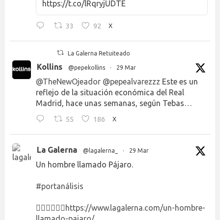
https://t.co/lRqryjUDTE
33
92
X
La Galerna Retuiteado
Kollins
@pepekollins
·
29 Mar
@TheNewOjeador
@pepealvarezzz
Este es un
reflejo de la situación económica del Real
Madrid, hace unas semanas, según Tebas…
55
186
X
La Galerna
@lagalerna_
·
29 Mar
Un hombre llamado Pájaro.
#portanálisis
👉🏻👉🏻👉🏻
https://www.lagalerna.com/un-hombre-
llamado-pajaro/