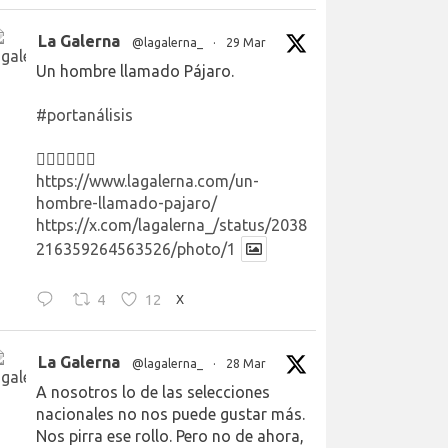
La Galerna
@lagalerna_
·
29 Mar
Un hombre llamado Pájaro.
#portanálisis
👉🏻👉🏻👉🏻
https://www.lagalerna.com/un-
hombre-llamado-pajaro/
https://x.com/lagalerna_/status/2038
216359264563526/photo/1
4
12
X
La Galerna
@lagalerna_
·
28 Mar
A nosotros lo de las selecciones
nacionales no nos puede gustar más.
Nos pirra ese rollo. Pero no de ahora,