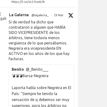
https://t.co/zLS1tzeb3h
La Galerna
@lagalerna_
·
29 Mar
Si de verdad ha dicho que
contrataron a alguien que HABÍA
SIDO VICEPRESIDENTE de los
árbitros, tiene todavía menos
vergüenza de lo que pensábamos.
Negreira era vicepresidente EN
ACTIVO en los años de los que hay
facturas.
Benito
@_Benito___
💣💣💣Barsa-Negreira
Laporta habla sobre Negreira en El
País: "Siempre he tenido la
sensación de q debemos ser muy
superiores, porq los árbitros no