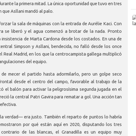
urante la primera mitad. La única oportunidad que tuvo en tres
ón que Asllani mandó al palo.
eforzar la sala de máquinas con la entrada de Aurélie Kaci. Con
ira se liberó y el agua comenzó a brotar de la nada. Pronto
 la insistencia de Marta Cardona desde los costados. En una de
central Simpson y Asllani, bendecida, no falló desde los once
l Real Madrid, en los que la centrocampista gallega multiplicó
iangulaciones del equipo.
de mecer el partido hasta adormilarlo, pero un golpe seco
 frontal desde el centro del campo, favorable al trabajo de la
có el balón para activar la peligrosísima segunda jugada en el
reció la central Patri Gavira para rematar a gol. Una acción tan
efectiva.
 la verdad—
era justo. También el reparto de puntos lo habría
demostraron por qué están aquí en 2020, disputando los tres
 contrario de las blancas, el Granadilla es un equipo muy