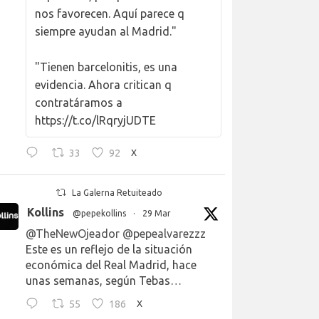
nos favorecen. Aquí parece q
siempre ayudan al Madrid."
"Tienen barcelonitis, es una
evidencia. Ahora critican q
contratáramos a
https://t.co/lRqryjUDTE
33
92
X
La Galerna Retuiteado
Kollins
@pepekollins
·
29 Mar
@TheNewOjeador
@pepealvarezzz
Este es un reflejo de la situación
económica del Real Madrid, hace
unas semanas, según Tebas…
55
186
X