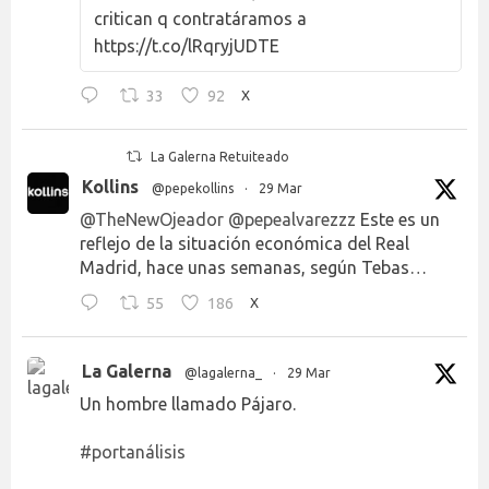
critican q contratáramos a
https://t.co/lRqryjUDTE
33
92
X
La Galerna Retuiteado
Kollins
@pepekollins
·
29 Mar
@TheNewOjeador
@pepealvarezzz
Este es un
reflejo de la situación económica del Real
Madrid, hace unas semanas, según Tebas…
55
186
X
La Galerna
@lagalerna_
·
29 Mar
Un hombre llamado Pájaro.
#portanálisis