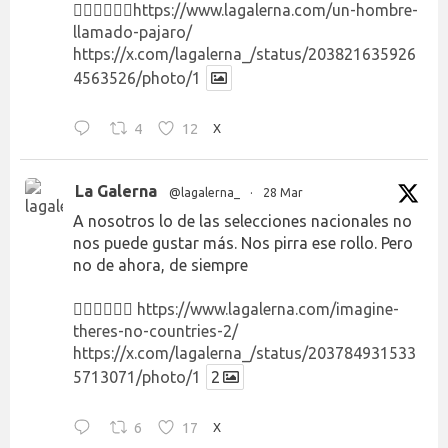
👉🏻👉🏻👉🏻
https://www.lagalerna.com/un-hombre-
llamado-pajaro/
https://x.com/lagalerna_/status/203821635926
4563526/photo/1
4
12
X
La Galerna
@lagalerna_
·
28 Mar
A nosotros lo de las selecciones nacionales no
nos puede gustar más. Nos pirra ese rollo. Pero
no de ahora, de siempre
👉🏻👉🏻👉🏻
https://www.lagalerna.com/imagine-
theres-no-countries-2/
https://x.com/lagalerna_/status/203784931533
5713071/photo/1
2
6
17
X