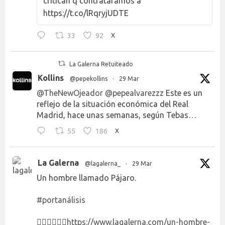
critican q contratáramos a
https://t.co/lRqryjUDTE
33
92
X
La Galerna Retuiteado
Kollins
@pepekollins
·
29 Mar
@TheNewOjeador
@pepealvarezzz
Este es un
reflejo de la situación económica del Real
Madrid, hace unas semanas, según Tebas…
55
186
X
La Galerna
@lagalerna_
·
29 Mar
Un hombre llamado Pájaro.
#portanálisis
👉🏻👉🏻👉🏻
https://www.lagalerna.com/un-hombre-