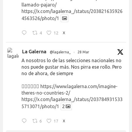
llamado-pajaro/
https://x.com/lagalerna_/status/203821635926
4563526/photo/1
4
12
X
La Galerna
@lagalerna_
·
28 Mar
A nosotros lo de las selecciones nacionales no
nos puede gustar más. Nos pirra ese rollo. Pero
no de ahora, de siempre
👉🏻👉🏻👉🏻
https://www.lagalerna.com/imagine-
theres-no-countries-2/
https://x.com/lagalerna_/status/203784931533
5713071/photo/1
2
6
17
X