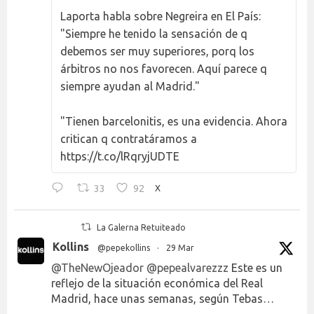
Laporta habla sobre Negreira en El País:
"Siempre he tenido la sensación de q
debemos ser muy superiores, porq los
árbitros no nos favorecen. Aquí parece q
siempre ayudan al Madrid."
"Tienen barcelonitis, es una evidencia. Ahora
critican q contratáramos a
https://t.co/lRqryjUDTE
33
92
X
La Galerna Retuiteado
Kollins
@pepekollins
·
29 Mar
@TheNewOjeador
@pepealvarezzz
Este es un
reflejo de la situación económica del Real
Madrid, hace unas semanas, según Tebas…