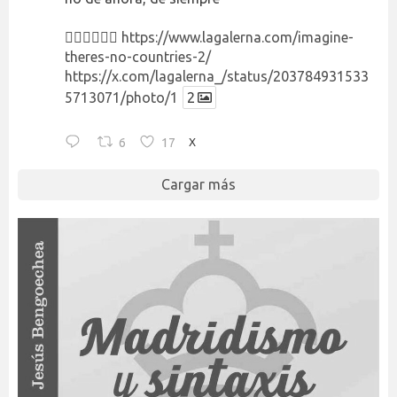
👉🏻👉🏻👉🏻
https://www.lagalerna.com/imagine-
theres-no-countries-2/
https://x.com/lagalerna_/status/203784931533
5713071/photo/1
2
6
17
X
Cargar más