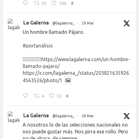
55
186
X
La Galerna
@lagalerna_
·
29 Mar
Un hombre llamado Pájaro.
#portanálisis
👉🏻👉🏻👉🏻
https://www.lagalerna.com/un-hombre-
llamado-pajaro/
https://x.com/lagalerna_/status/203821635926
4563526/photo/1
4
12
X
La Galerna
@lagalerna_
·
28 Mar
A nosotros lo de las selecciones nacionales no
nos puede gustar más. Nos pirra ese rollo. Pero
no de ahora, de siempre