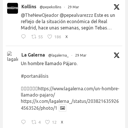
Kollins
@pepekollins
·
29 Mar
@TheNewOjeador
@pepealvarezzz
Este es un
reflejo de la situación económica del Real
Madrid, hace unas semanas, según Tebas…
55
186
X
La Galerna
@lagalerna_
·
29 Mar
Un hombre llamado Pájaro.
#portanálisis
👉🏻👉🏻👉🏻
https://www.lagalerna.com/un-hombre-
llamado-pajaro/
https://x.com/lagalerna_/status/203821635926
4563526/photo/1
4
12
X