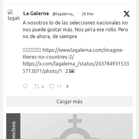
La Galerna
@lagalerna_
·
28 Mar
A nosotros lo de las selecciones nacionales no
nos puede gustar más. Nos pirra ese rollo. Pero
no de ahora, de siempre
👉🏻👉🏻👉🏻
https://www.lagalerna.com/imagine-
theres-no-countries-2/
https://x.com/lagalerna_/status/203784931533
5713071/photo/1
2
6
17
X
Cargar más